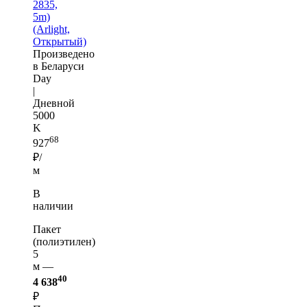
2835,
5m)
(Arlight,
Открытый)
Произведено
в Беларуси
Day
|
Дневной
5000
K
68
927
₽/
м
В
наличии
Пакет
(полиэтилен)
5
м —
40
4 638
₽