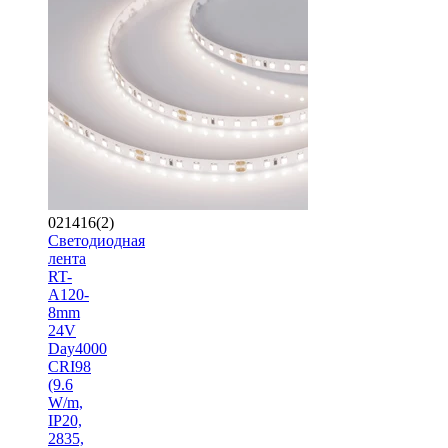
021416(2)
Светодиодная
лента
RT-
A120-
8mm
24V
Day4000
CRI98
(9.6
W/m,
IP20,
2835,