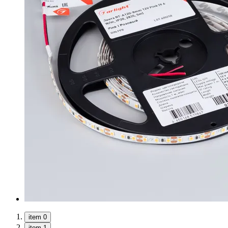
item 0
item 1