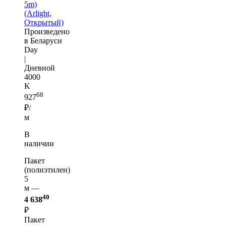
5m)
(Arlight,
Открытый)
Произведено
в Беларуси
Day
|
Дневной
4000
K
68
927
₽/
м
В
наличии
Пакет
(полиэтилен)
5
м —
40
4 638
₽
Пакет