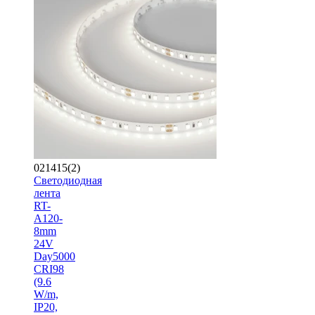
021415(2)
Светодиодная
лента
RT-
A120-
8mm
24V
Day5000
CRI98
(9.6
W/m,
IP20,