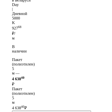
в Беларуси
Day
|
Дневной
5000
K
68
927
₽/
м
В
наличии
Пакет
(полиэтилен)
5
м —
40
4 638
₽
Пакет
(полиэтилен)
5
м
40
4 638
₽