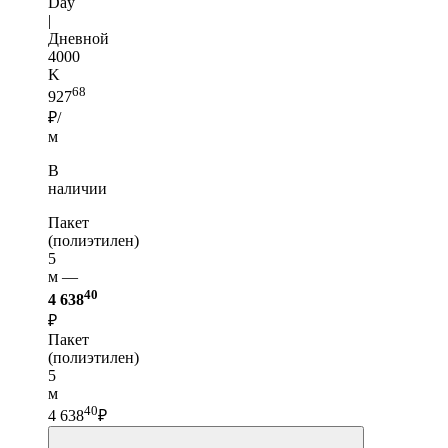
Day
|
Дневной
4000
K
68
927
₽/
м
В
наличии
Пакет
(полиэтилен)
5
м —
40
4 638
₽
Пакет
(полиэтилен)
5
м
40
4 638
₽