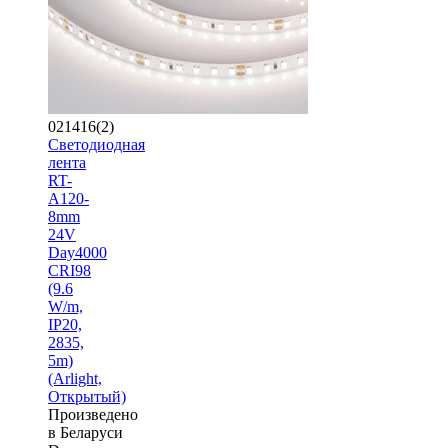
021416(2)
Светодиодная
лента
RT-
A120-
8mm
24V
Day4000
CRI98
(9.6
W/m,
IP20,
2835,
5m)
(Arlight,
Открытый)
Произведено
в Беларуси