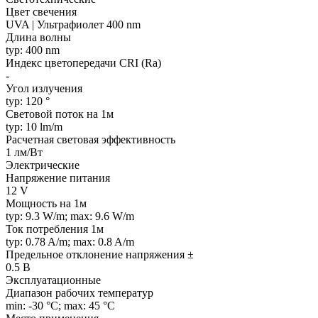
Цвет свечения
UVA | Ультрафиолет 400 nm
Длина волны
typ: 400 nm
Индекс цветопередачи CRI (Ra)
-
Угол излучения
typ: 120 °
Световой поток на 1м
typ: 10 lm/m
Расчетная световая эффективность
1 лм/Вт
Электрические
Напряжение питания
12 V
Мощность на 1м
typ: 9.3 W/m; max: 9.6 W/m
Ток потребления 1м
typ: 0.78 A/m; max: 0.8 A/m
Предельное отклонение напряжения ±
0.5 В
Эксплуатационные
Диапазон рабочих температур
min: -30 °C; max: 45 °C