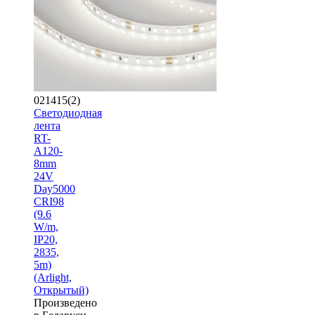
021415(2)
Светодиодная
лента
RT-
A120-
8mm
24V
Day5000
CRI98
(9.6
W/m,
IP20,
2835,
5m)
(Arlight,
Открытый)
Произведено