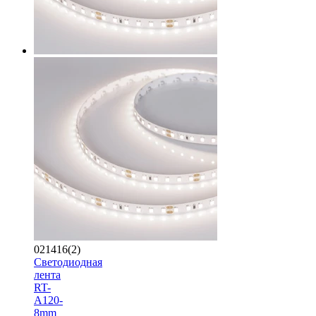
021416(2)
Светодиодная
лента
RT-
A120-
8mm