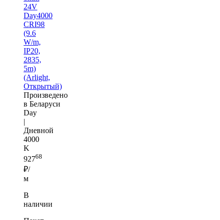
24V
Day4000
CRI98
(9.6
W/m,
IP20,
2835,
5m)
(Arlight,
Открытый)
Произведено
в Беларуси
Day
|
Дневной
4000
K
68
927
₽/
м
В
наличии