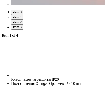
item 0
item 1
item 2
item 3
Item 1 of 4
Класс пылевлагозащиты
IP20
Цвет свечения
Orange | Оранжевый 610 nm