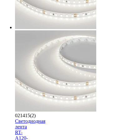
021415(2)
Светодиодная
лента
RT-
A120-