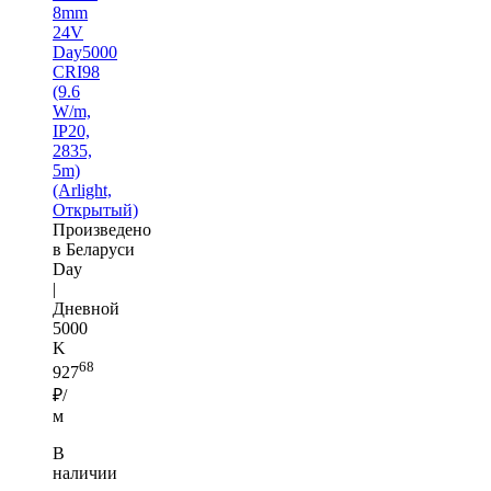
8mm
24V
Day5000
CRI98
(9.6
W/m,
IP20,
2835,
5m)
(Arlight,
Открытый)
Произведено
в Беларуси
Day
|
Дневной
5000
K
68
927
₽/
м
В
наличии