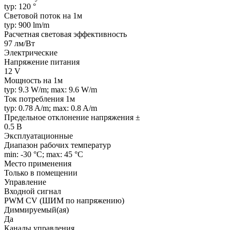
typ: 120 °
Световой поток на 1м
typ: 900 lm/m
Расчетная световая эффективность
97 лм/Вт
Электрические
Напряжение питания
12 V
Мощность на 1м
typ: 9.3 W/m; max: 9.6 W/m
Ток потребления 1м
typ: 0.78 A/m; max: 0.8 A/m
Предельное отклонение напряжения ±
0.5 В
Эксплуатационные
Диапазон рабочих температур
min: -30 °C; max: 45 °C
Место применения
Только в помещении
Управление
Входной сигнал
PWM СV (ШИМ по напряжению)
Диммируемый(ая)
Да
Каналы управления