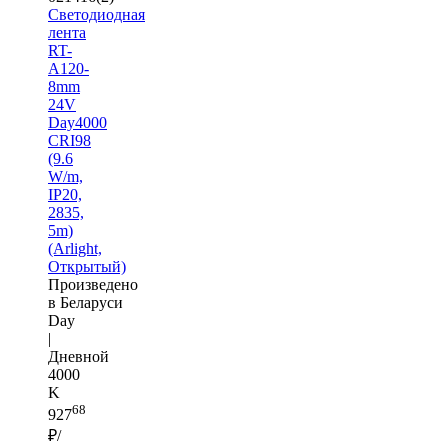
Светодиодная
лента
RT-
A120-
8mm
24V
Day4000
CRI98
(9.6
W/m,
IP20,
2835,
5m)
(Arlight,
Открытый)
Произведено
в Беларуси
Day
|
Дневной
4000
K
68
927
₽/