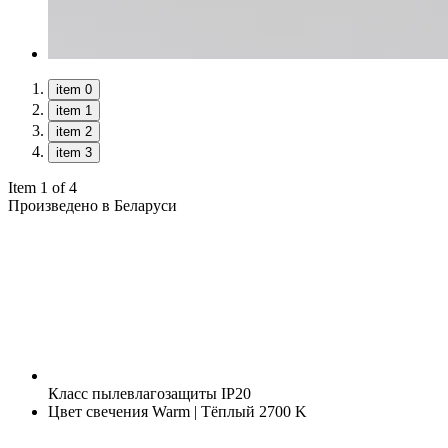
item 0
item 1
item 2
item 3
Item 1 of 4
Произведено в Беларуси
Класс пылевлагозащиты
IP20
Цвет свечения
Warm | Тёплый 2700 K