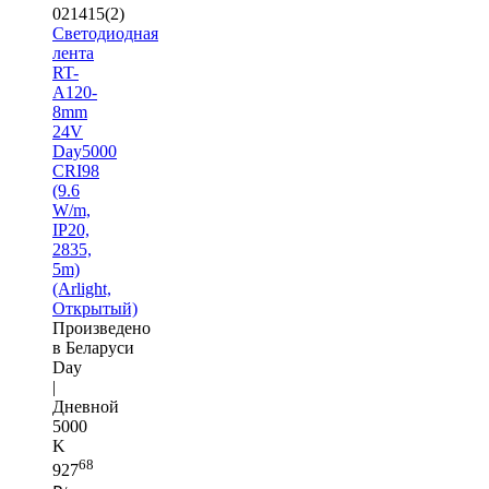
021415(2)
Светодиодная
лента
RT-
A120-
8mm
24V
Day5000
CRI98
(9.6
W/m,
IP20,
2835,
5m)
(Arlight,
Открытый)
Произведено
в Беларуси
Day
|
Дневной
5000
K
68
927