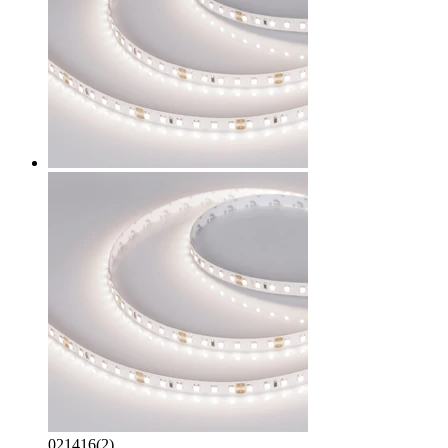
021416(2)