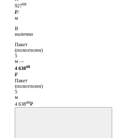
68
927
₽/
м
В
наличии
Пакет
(полиэтилен)
5
м —
40
4 638
₽
Пакет
(полиэтилен)
5
м
40
4 638
₽