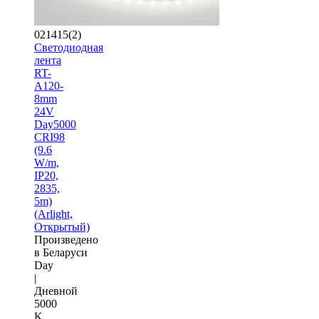
021415(2)
Светодиодная
лента
RT-
A120-
8mm
24V
Day5000
CRI98
(9.6
W/m,
IP20,
2835,
5m)
(Arlight,
Открытый)
Произведено
в Беларуси
Day
|
Дневной
5000
K