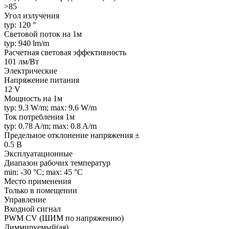
>85
Угол излучения
typ: 120 °
Световой поток на 1м
typ: 940 lm/m
Расчетная световая эффективность
101 лм/Вт
Электрические
Напряжение питания
12 V
Мощность на 1м
typ: 9.3 W/m; max: 9.6 W/m
Ток потребления 1м
typ: 0.78 A/m; max: 0.8 A/m
Предельное отклонение напряжения ±
0.5 В
Эксплуатационные
Диапазон рабочих температур
min: -30 °C; max: 45 °C
Место применения
Только в помещении
Управление
Входной сигнал
PWM СV (ШИМ по напряжению)
Диммируемый(ая)