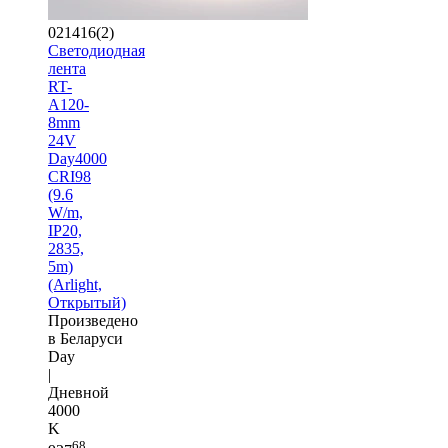
021416(2)
Светодиодная
лента
RT-
A120-
8mm
24V
Day4000
CRI98
(9.6
W/m,
IP20,
2835,
5m)
(Arlight,
Открытый)
Произведено
в Беларуси
Day
|
Дневной
4000
K
68