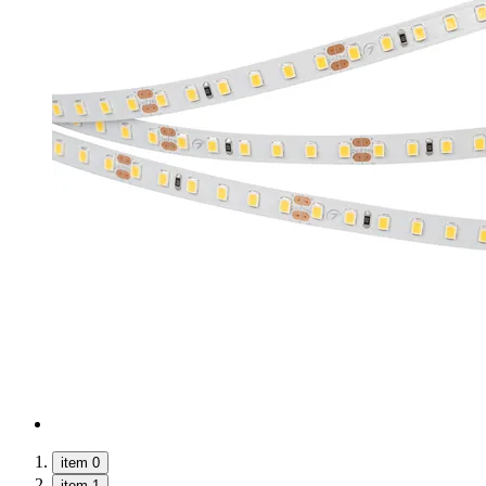
item 0
item 1