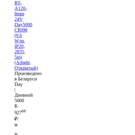
RT-
A120-
8mm
24V
Day5000
CRI98
(9.6
W/m,
IP20,
2835,
5m)
(Arlight,
Открытый)
Произведено
в Беларуси
Day
|
Дневной
5000
K
68
927
₽/
м
В