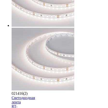
021416(2)
Светодиодная
лента
RT-