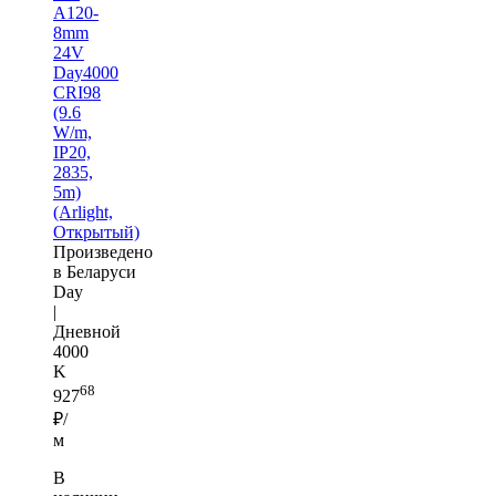
A120-
8mm
24V
Day4000
CRI98
(9.6
W/m,
IP20,
2835,
5m)
(Arlight,
Открытый)
Произведено
в Беларуси
Day
|
Дневной
4000
K
68
927
₽/
м
В