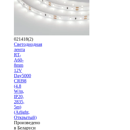
021418(2)
Светодиодная
лента
RT-
A60-
8mm
12V
Day5000
CRI98
(4.8
W/m,
IP20,
2835,
5m)
(Arlight,
Открытый)
Произведено
в Беларуси