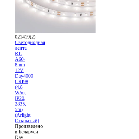
021419(2)
Светодиодная
лента
RT-
A60-
8mm
12V
Day4000
CRI98
(4.8
W/m,
IP20,
2835,
5m)
(Arlight,
Открытый)
Произведено
в Беларуси
Day