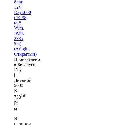
8mm
12V
Day5000
CRI98
(4.8
W/m,
IP20,
2835,
5m)
(Arlight,
Открытый)
Произведено
в Беларуси
Day
|
Дневной
5000
K
16
733
₽/
м
В
наличии