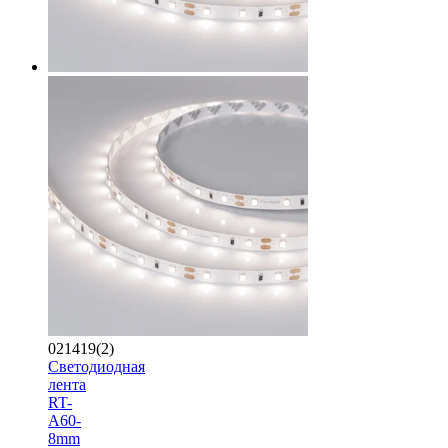
021419(2)
Светодиодная
лента
RT-
A60-
8mm