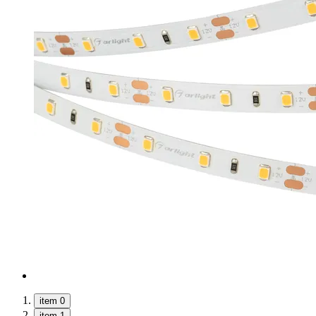
item 0
item 1