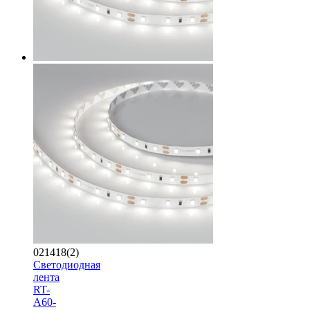
021418(2)
Светодиодная
лента
RT-
A60-