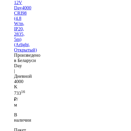
12V
Day4000
CRI98
(4.8
W/m,
IP20,
2835,
5m)
(Arlight,
Открытый)
Произведено
в Беларуси
Day
|
Дневной
4000
K
16
733
₽/
м
В
наличии
Пакет