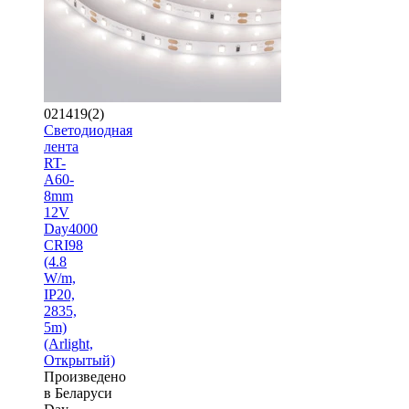
021419(2)
Светодиодная
лента
RT-
A60-
8mm
12V
Day4000
CRI98
(4.8
W/m,
IP20,
2835,
5m)
(Arlight,
Открытый)
Произведено
в Беларуси