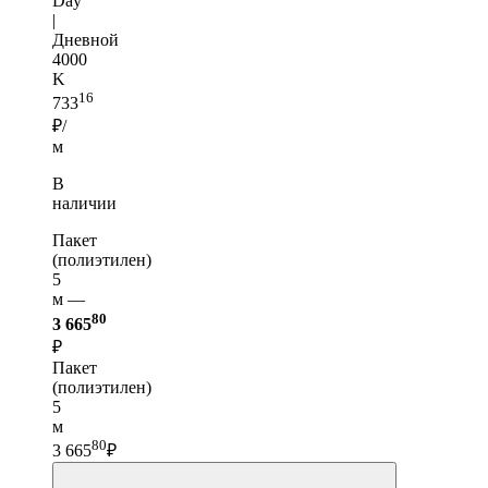
Day
|
Дневной
4000
K
16
733
₽/
м
В
наличии
Пакет
(полиэтилен)
5
м —
80
3 665
₽
Пакет
(полиэтилен)
5
м
80
3 665
₽