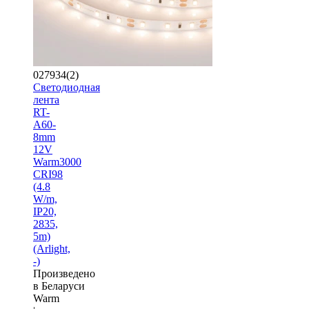
027934(2)
Светодиодная
лента
RT-
A60-
8mm
12V
Warm3000
CRI98
(4.8
W/m,
IP20,
2835,
5m)
(Arlight,
-)
Произведено
в Беларуси
Warm