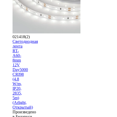
021418(2)
Светодиодная
лента
RT-
A60-
8mm
12V
Day5000
CRI98
(4.8
W/m,
IP20,
2835,
5m)
(Arlight,
Открытый)
Произведено
в Беларуси