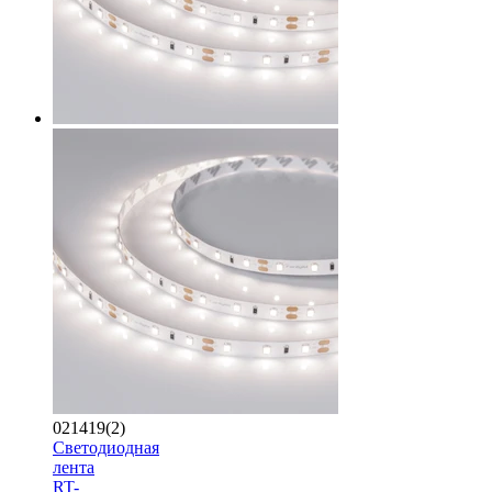
021419(2)
Светодиодная
лента
RT-