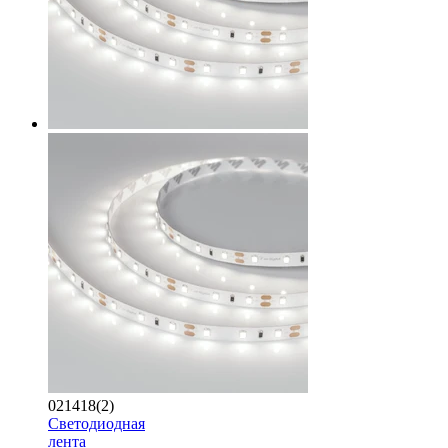
021418(2)
Светодиодная
лента