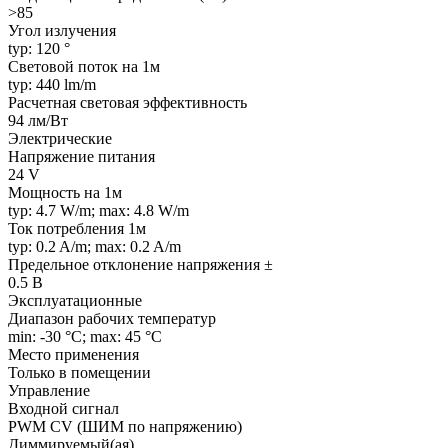
>85
Угол излучения
typ: 120 °
Световой поток на 1м
typ: 440 lm/m
Расчетная световая эффективность
94 лм/Вт
Электрические
Напряжение питания
24 V
Мощность на 1м
typ: 4.7 W/m; max: 4.8 W/m
Ток потребления 1м
typ: 0.2 A/m; max: 0.2 A/m
Предельное отклонение напряжения ±
0.5 В
Эксплуатационные
Диапазон рабочих температур
min: -30 °C; max: 45 °C
Место применения
Только в помещении
Управление
Входной сигнал
PWM СV (ШИМ по напряжению)
Диммируемый(ая)