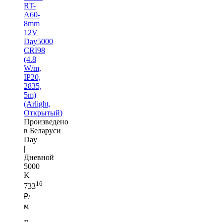
RT-
A60-
8mm
12V
Day5000
CRI98
(4.8
W/m,
IP20,
2835,
5m)
(Arlight,
Открытый)
Произведено
в Беларуси
Day
|
Дневной
5000
K
16
733
₽/
м