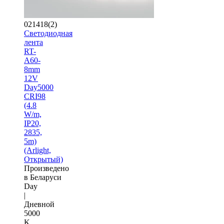
021418(2)
Светодиодная
лента
RT-
A60-
8mm
12V
Day5000
CRI98
(4.8
W/m,
IP20,
2835,
5m)
(Arlight,
Открытый)
Произведено
в Беларуси
Day
|
Дневной
5000
K