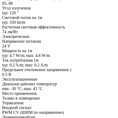
95..98
Угол излучения
typ: 120 °
Световой поток на 1м
typ: 350 lm/m
Расчетная световая эффективность
74 лм/Вт
Электрические
Напряжение питания
24 V
Мощность на 1м
typ: 4.7 W/m; max: 4.8 W/m
Ток потребления 1м
typ: 0.2 A/m; max: 0.2 A/m
Предельное отклонение напряжения ±
0.5 В
Эксплуатационные
Диапазон рабочих температур
min: -30 °C; max: 45 °C
Место применения
Только в помещении
Управление
Входной сигнал
PWM СV (ШИМ по напряжению)
Диммируемый(ая)