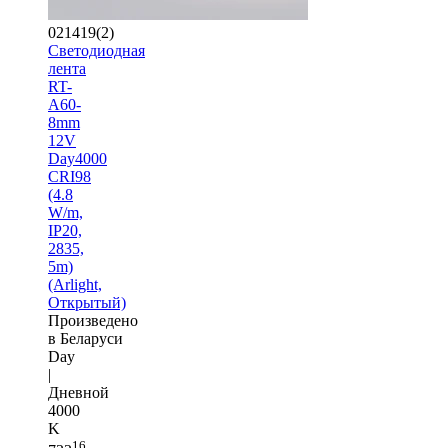
021419(2)
Светодиодная
лента
RT-
A60-
8mm
12V
Day4000
CRI98
(4.8
W/m,
IP20,
2835,
5m)
(Arlight,
Открытый)
Произведено
в Беларуси
Day
|
Дневной
4000
K
16