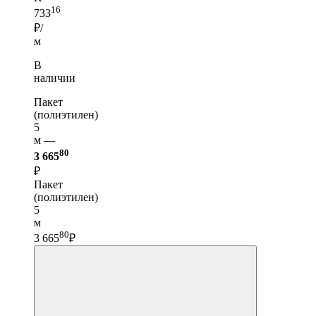
16
733
₽/
м
В
наличии
Пакет
(полиэтилен)
5
м —
80
3 665
₽
Пакет
(полиэтилен)
5
м
80
3 665
₽