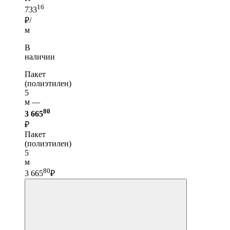
16
733
₽/
м
В
наличии
Пакет
(полиэтилен)
5
м —
80
3 665
₽
Пакет
(полиэтилен)
5
м
80
3 665
₽