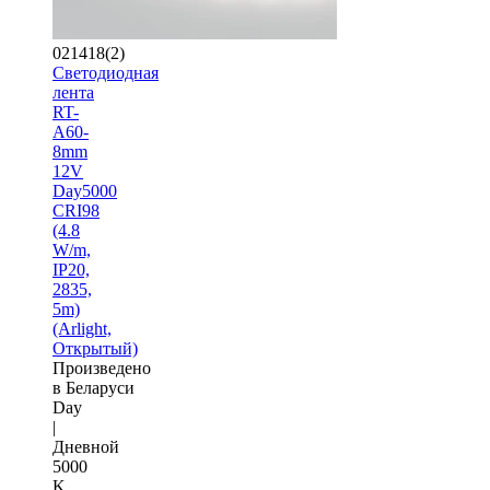
021418(2)
Светодиодная
лента
RT-
A60-
8mm
12V
Day5000
CRI98
(4.8
W/m,
IP20,
2835,
5m)
(Arlight,
Открытый)
Произведено
в Беларуси
Day
|
Дневной
5000
K