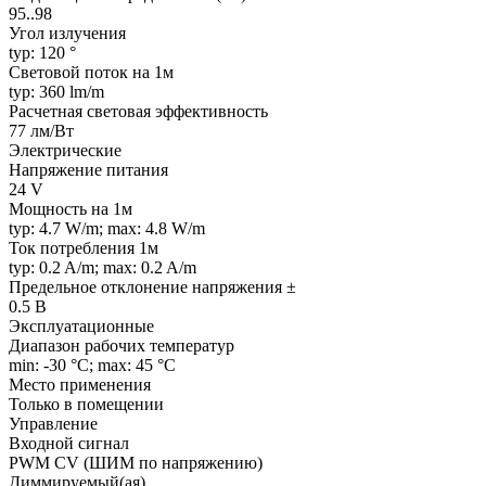
95..98
Угол излучения
typ: 120 °
Световой поток на 1м
typ: 360 lm/m
Расчетная световая эффективность
77 лм/Вт
Электрические
Напряжение питания
24 V
Мощность на 1м
typ: 4.7 W/m; max: 4.8 W/m
Ток потребления 1м
typ: 0.2 A/m; max: 0.2 A/m
Предельное отклонение напряжения ±
0.5 В
Эксплуатационные
Диапазон рабочих температур
min: -30 °C; max: 45 °C
Место применения
Только в помещении
Управление
Входной сигнал
PWM СV (ШИМ по напряжению)
Диммируемый(ая)