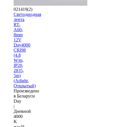
021419(2)
Светодиодная
лента
RT-
A60-
8mm
12V
Day4000
CRI98
(4.8
W/m,
IP20,
2835,
5m)
(Arlight,
Открытый)
Произведено
в Беларуси
Day
|
Дневной
4000
K
16