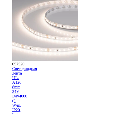
057520
Светодиодная
лента
UL-
A120-
8mm
24V
Day4000
(2
W/m,
IP20,