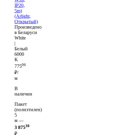
IP20,
5m)
(Arlight,
Открытый)
Произведено
в Беларуси
White
|
Белый
6000
K
06
775
₽/
м
В
наличии
Пакет
(полиэтилен)
5
м —
30
3 875
₽