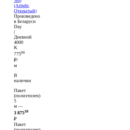
5m)
(Arlight,
Открытый)
Произведено
в Беларуси
Day
|
Дневной
4000
K
06
775
₽/
м
В
наличии
Пакет
(полиэтилен)
5
м —
30
3 875
₽
Пакет
(полиэтилен)