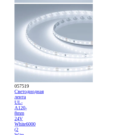
057519
Светодиодная
лента
UL-
A120-
8mm
24V
White6000
(2
W/m,