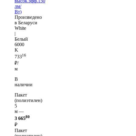
высок.эфф.150
лм/
Вт)
Произведено
в Беларуси
White
|
Белый
6000
K
16
733
₽/
м
В
наличии
Пакет
(полиэтилен)
5
м —
80
3 665
₽
Пакет
(полиэтилен)