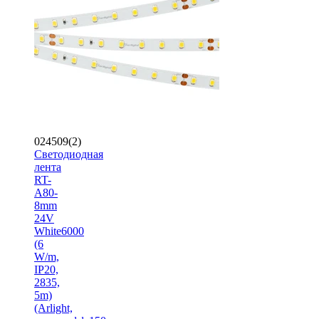
024509(2)
Светодиодная
лента
RT-
A80-
8mm
24V
White6000
(6
W/m,
IP20,
2835,
5m)
(Arlight,