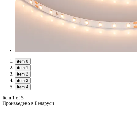
item 0
item 1
item 2
item 3
item 4
Item 1 of 5
Произведено в Беларуси