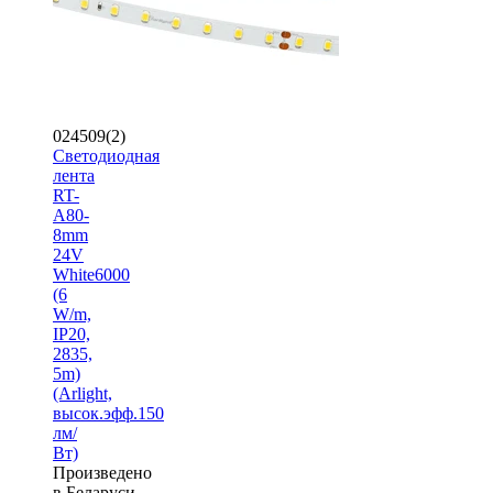
024509(2)
Светодиодная
лента
RT-
A80-
8mm
24V
White6000
(6
W/m,
IP20,
2835,
5m)
(Arlight,
высок.эфф.150
лм/
Вт)
Произведено
в Беларуси