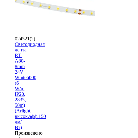
024521(2)
Светодиодная
лента
RT-
A80-
8mm
24V
White6000
(6
W/m,
IP20,
2835,
50m)
(Arlight,
высок.эфф.150
лм/
Вт)
Произведено