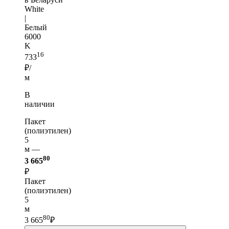
White
|
Белый
6000
K
16
733
₽/
м
В
наличии
Пакет
(полиэтилен)
5
м —
80
3 665
₽
Пакет
(полиэтилен)
5
м
80
3 665
₽