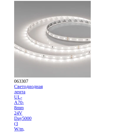
063307
Светодиодная
лента
UL-
A70-
8mm
24V
Day5000
(3
W/m,