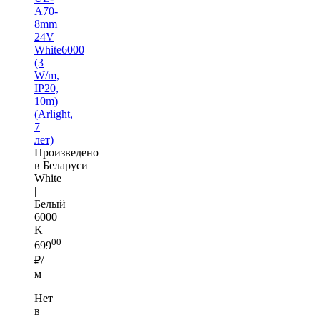
A70-
8mm
24V
White6000
(3
W/m,
IP20,
10m)
(Arlight,
7
лет)
Произведено
в Беларуси
White
|
Белый
6000
K
00
699
₽/
м
Нет
в