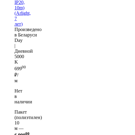
IP20,
10m)
(Arlight,
7
лет)
Произведено
в Беларуси
Day
|
Дневной
5000
K
00
699
₽/
м
Нет
в
наличии
Пакет
(полиэтилен)
10
м —
00