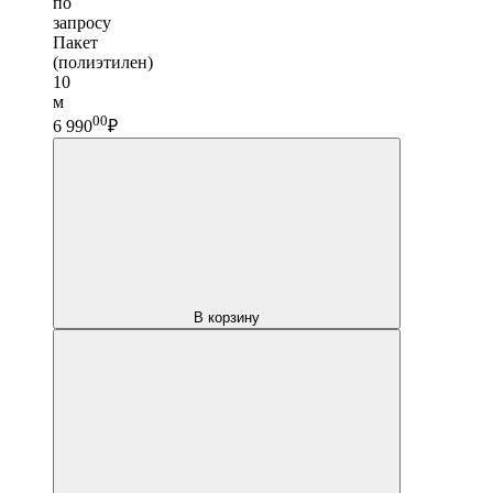
по
запросу
Пакет
(полиэтилен)
10
м
00
6 990
₽
В корзину