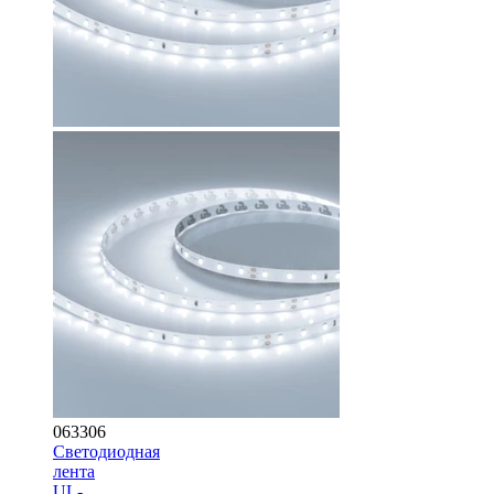
063306
Светодиодная
лента
UL-