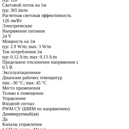
Световой поток на 1м
typ: 365 lm/m
Расчетная световая эффективность
126 лм/Вт
Электрические
Напряжение питания
24 V
Мощность на 1м
typ: 2.9 W/m; max: 3 W/m
Ток потребления 1м
typ: 0.12 A/m; max: 0.13 A/m
Предельное отклонение напряжения ±
0.5 В
Эксплуатационные
Диапазон рабочих температур
min: -30 °C; max: 45 °C
Место применения
Только в помещении
Управление
Входной сигнал
PWM СV (ШИМ по напряжению)
Диммируемый(ая)
Да
Каналы управления