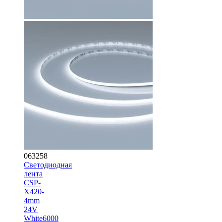
063258
Светодиодная
лента
CSP-
X420-
4mm
24V
White6000