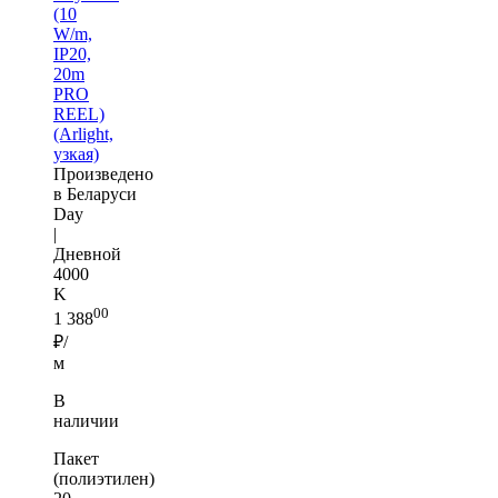
(10
W/m,
IP20,
20m
PRO
REEL)
(Arlight,
узкая)
Произведено
в Беларуси
Day
|
Дневной
4000
K
00
1 388
₽/
м
В
наличии
Пакет
(полиэтилен)