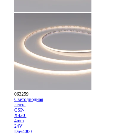
063259
Светодиодная
лента
CSP-
X420-
4mm
24V
Day4000