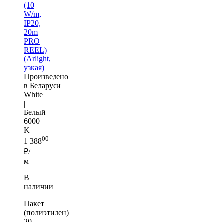
(10
W/m,
IP20,
20m
PRO
REEL)
(Arlight,
узкая)
Произведено
в Беларуси
White
|
Белый
6000
K
00
1 388
₽/
м
В
наличии
Пакет
(полиэтилен)
20