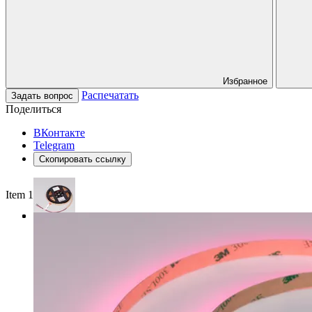
Избранное
Распечатать
Задать вопрос
Поделиться
ВКонтакте
Telegram
Скопировать ссылку
Item 1 of 3