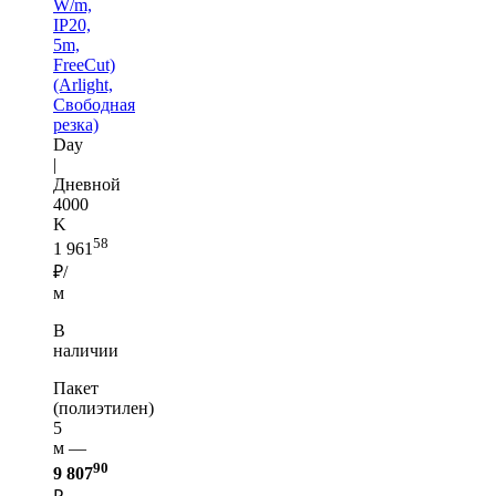
W/m,
IP20,
5m,
FreeCut)
(Arlight,
Свободная
резка)
Day
|
Дневной
4000
K
58
1 961
₽/
м
В
наличии
Пакет
(полиэтилен)
5
м —
90
9 807