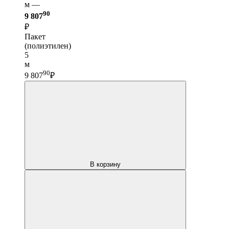
м —
90
9 807
₽
Пакет
(полиэтилен)
5
м
90
9 807
₽
В корзину