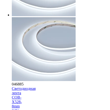
046885
Светодиодная
лента
COB-
X528-
8mm