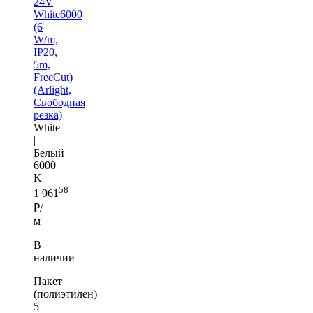
24V
White6000
(6
W/m,
IP20,
5m,
FreeCut)
(Arlight,
Свободная
резка)
White
|
Белый
6000
K
58
1 961
₽/
м
В
наличии
Пакет
(полиэтилен)
5