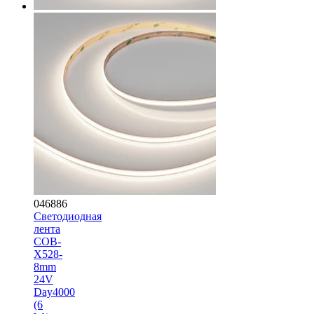
046886
Светодиодная
лента
COB-
X528-
8mm
24V
Day4000
(6