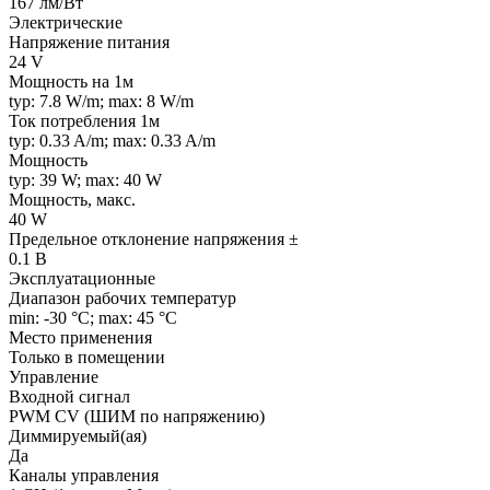
167 лм/Вт
Электрические
Напряжение питания
24 V
Мощность на 1м
typ: 7.8 W/m; max: 8 W/m
Ток потребления 1м
typ: 0.33 A/m; max: 0.33 A/m
Мощность
typ: 39 W; max: 40 W
Мощность, макс.
40 W
Предельное отклонение напряжения ±
0.1 В
Эксплуатационные
Диапазон рабочих температур
min: -30 °C; max: 45 °C
Место применения
Только в помещении
Управление
Входной сигнал
PWM СV (ШИМ по напряжению)
Диммируемый(ая)
Да
Каналы управления