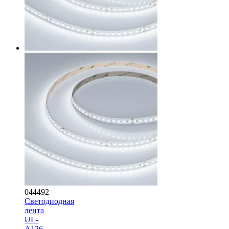
044492
Светодиодная
лента
UL-
A126-