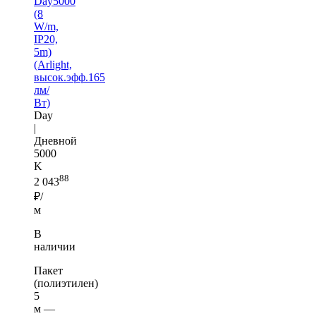
Day5000
(8
W/m,
IP20,
5m)
(Arlight,
высок.эфф.165
лм/
Вт)
Day
|
Дневной
5000
K
88
2 043
₽/
м
В
наличии
Пакет
(полиэтилен)
5
м —