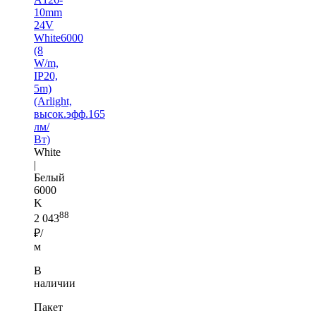
10mm
24V
White6000
(8
W/m,
IP20,
5m)
(Arlight,
высок.эфф.165
лм/
Вт)
White
|
Белый
6000
K
88
2 043
₽/
м
В
наличии
Пакет