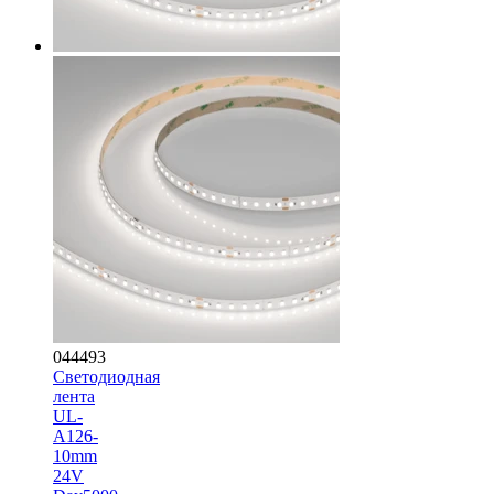
044493
Светодиодная
лента
UL-
A126-
10mm
24V