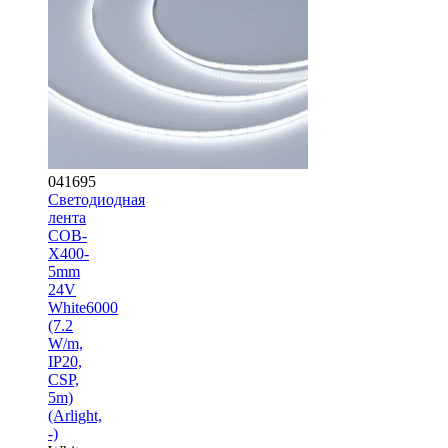
041695
Светодиодная
лента
COB-
X400-
5mm
24V
White6000
(7.2
W/m,
IP20,
CSP,
5m)
(Arlight,
-)