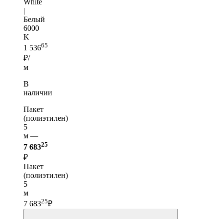
White
|
Белый
6000
K
65
1 536
₽/
м
В
наличии
Пакет
(полиэтилен)
5
м —
25
7 683
₽
Пакет
(полиэтилен)
5
м
25
7 683
₽