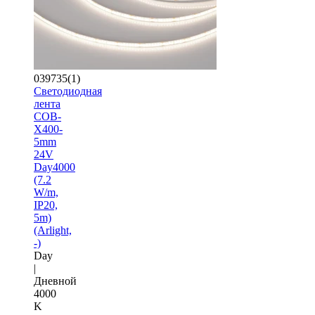
039735(1)
Светодиодная
лента
COB-
X400-
5mm
24V
Day4000
(7.2
W/m,
IP20,
5m)
(Arlight,
-)
Day
|
Дневной
4000
K