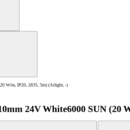
W/m, IP20, 2835, 5m) (Arlight, -)
mm 24V White6000 SUN (20 W/m,