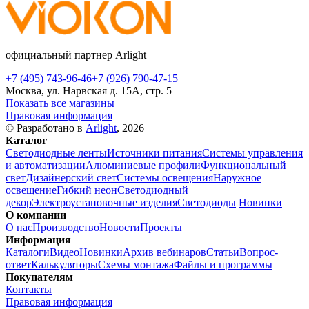
официальный партнер Arlight
+7 (495) 743-96-46
+7 (926) 790-47-15
Москва, ул. Нарвская д. 15А, стр. 5
Показать все магазины
Правовая информация
© Разработано в
Arlight
, 2026
Каталог
Светодиодные ленты
Источники питания
Системы управления
и автоматизации
Алюминиевые профили
Функциональный
свет
Дизайнерский свет
Системы освещения
Наружное
освещение
Гибкий неон
Светодиодный
декор
Электроустановочные изделия
Светодиоды
Новинки
О компании
О нас
Производство
Новости
Проекты
Информация
Каталоги
Видео
Новинки
Архив вебинаров
Статьи
Вопрос-
ответ
Калькуляторы
Схемы монтажа
Файлы и программы
Покупателям
Контакты
Правовая информация