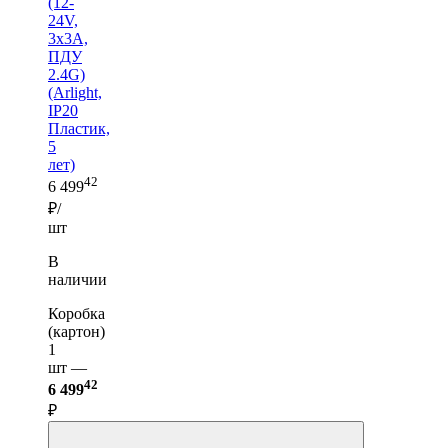
(12-
24V,
3x3A,
ПДУ
2.4G)
(Arlight,
IP20
Пластик,
5
лет)
42
6 499
₽/
шт
В
наличии
Коробка
(картон)
1
шт —
42
6 499
₽