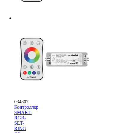
034807
Контроллер
SMART-
RGB-
SET-
RING