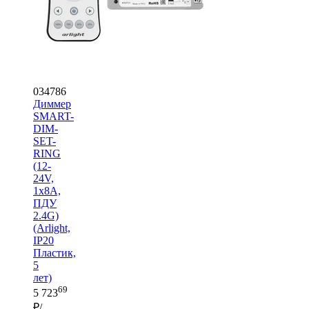
034786
Диммер
SMART-
DIM-
SET-
RING
(12-
24V,
1x8A,
ПДУ
2.4G)
(Arlight,
IP20
Пластик,
5
лет)
69
5 723
₽/