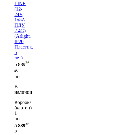
LINE
(12-
24V,
1x8A,
ПДУ
2.4G)
(Arlight,
IP20
Пластик,
5
лет)
36
5 889
₽/
шт
В
наличии
Коробка
(картон)
1
шт —
36
5 889
₽