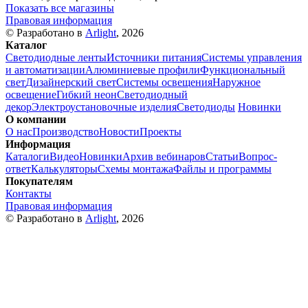
Показать все магазины
Правовая информация
© Разработано в
Arlight
, 2026
Каталог
Светодиодные ленты
Источники питания
Системы управления
и автоматизации
Алюминиевые профили
Функциональный
свет
Дизайнерский свет
Системы освещения
Наружное
освещение
Гибкий неон
Светодиодный
декор
Электроустановочные изделия
Светодиоды
Новинки
О компании
О нас
Производство
Новости
Проекты
Информация
Каталоги
Видео
Новинки
Архив вебинаров
Статьи
Вопрос-
ответ
Калькуляторы
Схемы монтажа
Файлы и программы
Покупателям
Контакты
Правовая информация
© Разработано в
Arlight
, 2026