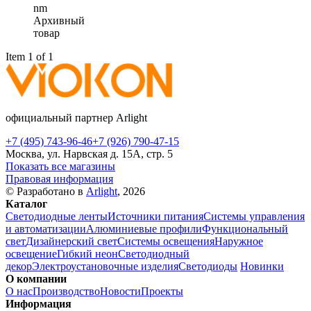
nm
Архивный
товар
Item 1 of 1
официальный партнер Arlight
+7 (495) 743-96-46
+7 (926) 790-47-15
Москва, ул. Нарвская д. 15А, стр. 5
Показать все магазины
Правовая информация
© Разработано в
Arlight
, 2026
Каталог
Светодиодные ленты
Источники питания
Системы управления
и автоматизации
Алюминиевые профили
Функциональный
свет
Дизайнерский свет
Системы освещения
Наружное
освещение
Гибкий неон
Светодиодный
декор
Электроустановочные изделия
Светодиоды
Новинки
О компании
О нас
Производство
Новости
Проекты
Информация