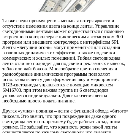
Также среди преимуществ – меньшая потеря яркости и
отсутствие изменения цвета на конце ленты. Управление
светодиодными лентами может осуществляться с помощью
встроенного контроллера с циклическим автозапуском 300
программ или внешнего контроллера с интерфейсом SPI.
Ленты «Бегущий огонь» могут применяться для создания
различных динамических эффектов, а также подсветки
коммерческих и жилых помещений. Гибкая светодиодная
лента отлично подойдет для подсветки рекламных вывесок,
табло или лайтбоксов. Многообразие цветов свечения и
разнообразные динамические программы позволяют
использовать ленту для оформления шоу и мероприятий.
RGB-светодиоды управляются с помощью микросхем
SM16703, при этом каждая группа из 6 светодиодов
управляется индивидуально. Для включения ленты
необходимо просто подать питание.
Другая «умная» новинка – лента с функцией обхода «битого»
пикселя. Это значит, что при повреждении даже одного
светодиода лента по-прежнему будет работать в заданном
режиме. Не забывайте, что кратность резки такой ленты
осуществляется по каждому светодиоду, что является