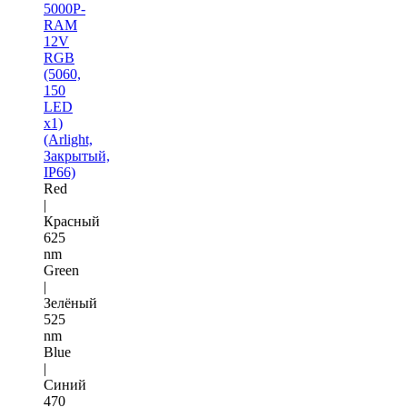
5000P-
RAM
12V
RGB
(5060,
150
LED
x1)
(Arlight,
Закрытый,
IP66)
Red
|
Красный
625
nm
Green
|
Зелёный
525
nm
Blue
|
Синий
470