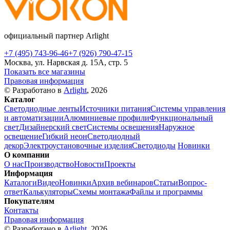
официальный партнер Arlight
+7 (495) 743-96-46
+7 (926) 790-47-15
Москва, ул. Нарвская д. 15А, стр. 5
Показать все магазины
Правовая информация
© Разработано в
Arlight
, 2026
Каталог
Светодиодные ленты
Источники питания
Системы управления
и автоматизации
Алюминиевые профили
Функциональный
свет
Дизайнерский свет
Системы освещения
Наружное
освещение
Гибкий неон
Светодиодный
декор
Электроустановочные изделия
Светодиоды
Новинки
О компании
О нас
Производство
Новости
Проекты
Информация
Каталоги
Видео
Новинки
Архив вебинаров
Статьи
Вопрос-
ответ
Калькуляторы
Схемы монтажа
Файлы и программы
Покупателям
Контакты
Правовая информация
© Разработано в
Arlight
, 2026