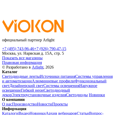
официальный партнер Arlight
+7 (495) 743-96-46
+7 (926) 790-47-15
Москва, ул. Нарвская д. 15А, стр. 5
Показать все магазины
Правовая информация
© Разработано в
Arlight
, 2026
Каталог
Светодиодные ленты
Источники питания
Системы управления
и автоматизации
Алюминиевые профили
Функциональный
свет
Дизайнерский свет
Системы освещения
Наружное
освещение
Гибкий неон
Светодиодный
декор
Электроустановочные изделия
Светодиоды
Новинки
О компании
О нас
Производство
Новости
Проекты
Информация
Каталоги
Видео
Новинки
Архив вебинаров
Статьи
Вопрос-