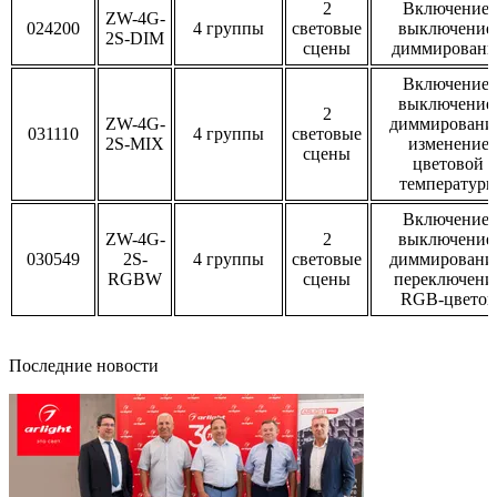
2
Включение,
ZW-4G-
024200
4 группы
световые
выключение
2S-DIM
сцены
диммировани
Включение,
выключение
2
ZW-4G-
диммировани
031110
4 группы
световые
2S-MIX
изменение
сцены
цветовой
температур
Включение,
ZW-4G-
2
выключение
030549
2S-
4 группы
световые
диммировани
RGBW
сцены
переключени
RGB-цветов
Последние новости