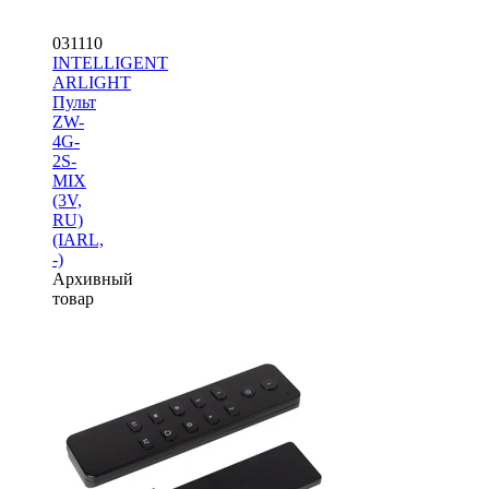
031110
INTELLIGENT
ARLIGHT
Пульт
ZW-
4G-
2S-
MIX
(3V,
RU)
(IARL,
-)
Архивный
товар