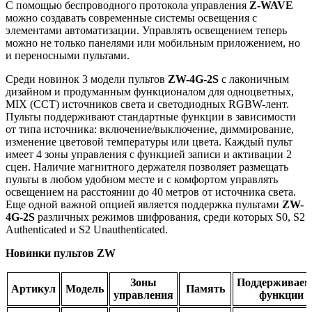
С помощью беспроводного протокола управления
Z-WAVE
можно создавать современные системы освещения с
элементами автоматизации. Управлять освещением теперь
можно не только панелями или мобильным приложением, но
и переносными пультами.
Среди новинок 3 модели пультов
ZW-4G-2S
с лаконичным
дизайном и продуманным функционалом для одноцветных,
MIX (CCT) источников света и светодиодных RGBW-лент.
Пульты поддерживают стандартные функции в зависимости
от типа источника: включение/выключение, диммирование,
изменение цветовой температуры или цвета. Каждый пульт
имеет 4 зоны управления с функцией записи и активации 2
сцен. Наличие магнитного держателя позволяет размещать
пульты в любом удобном месте и с комфортом управлять
освещением на расстоянии до 40 метров от источника света.
Еще одной важной опцией является поддержка пультами
ZW-
4G-2S
различных режимов шифрования, среди которых S0, S2
Authenticated и S2 Unauthenticated.
Новинки пультов ZW
Зоны
Поддерживае
Артикул
Модель
Память
управления
функции