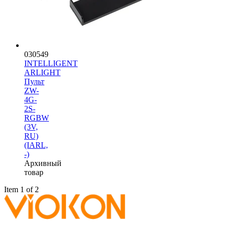
030549
INTELLIGENT
ARLIGHT
Пульт
ZW-
4G-
2S-
RGBW
(3V,
RU)
(IARL,
-)
Архивный
товар
Item 1 of 2