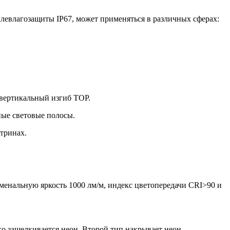
левлагозащиты IP67, может применяться в различных сферах:
 вертикальный изгиб TOP.
ные световые полосы.
тринах.
менальную яркость 1000 лм/м, индекс цветопередачи CRI>90 и
го защелкивается неон. Второй тип накрывает неон.