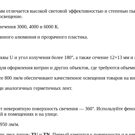
мм отличается высокой световой эффективностью и степенью пы
 освещение.
ечения 3000, 4000 и 6000 К.
ванного алюминия и прозрачного пластика.
квы U и угол излучения более 180°, а также сечение 12×13 мм и
ля оформления витрин и других объектов, где требуются объем
ее 800 лм/м обеспечивают качественное освещения товаров на ви
ди аналогичных герметичных лент.
т невероятную поверхность свечения — 360°. Используйте фено
й в помещениях и на улице.
950 лм/м.
ли двух типов:
TU
и
TN
. Первый крепится к поверхности и в не