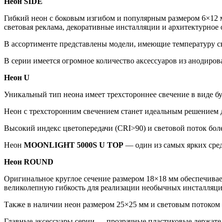
Неон SIDE
Гибкий неон с боковым изгибом и популярным размером 6×12 
световая реклама, декоративные инсталляции и архитектурное
В ассортименте представлены модели, имеющие температуру св
В серии имеется огромное количество аксессуаров из анодиро
Неон U
Уникальный тип неона имеет трехстороннее свечение в виде бу
Неон с трехсторонним свечением станет идеальным решением д
Высокий индекс цветопередачи (CRI>90) и световой поток бол
Неон
MOONLIGHT 5000S U TOP
— один из самых ярких сре
Неон ROUND
Оригинальное круглое сечение размером 18×18 мм обеспечивае
великолепную гибкость для реализации необычных инсталляци
Также в наличии неон размером 25×25 мм и световым потоком 
Главные аксессуары серии — прозрачные пластиковые держате