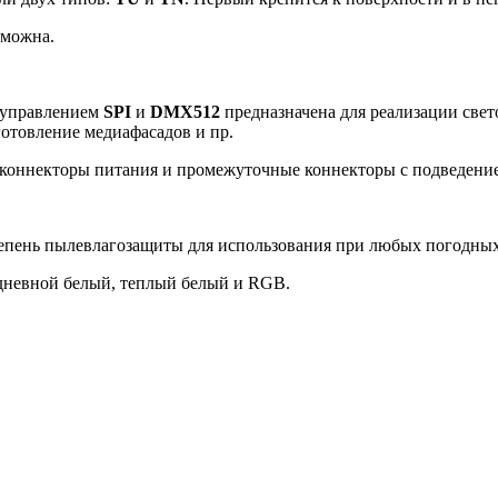
зможна.
м управлением
SPI
и
DMX512
предназначена для реализации све
отовление медиафасадов и пр.
 коннекторы питания и промежуточные коннекторы с подведени
тепень пылевлагозащиты для использования при любых погодных
 дневной белый, теплый белый и RGB.