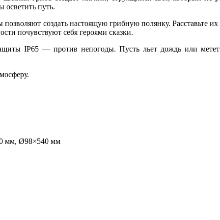
ы осветить путь.
ы позволяют создать настоящую грибную полянку. Расставьте их
ости почувствуют себя героями сказки.
щиты IP65 — против непогоды. Пусть льет дождь или метет м
тмосферу.
0 мм, Ø98×540 мм