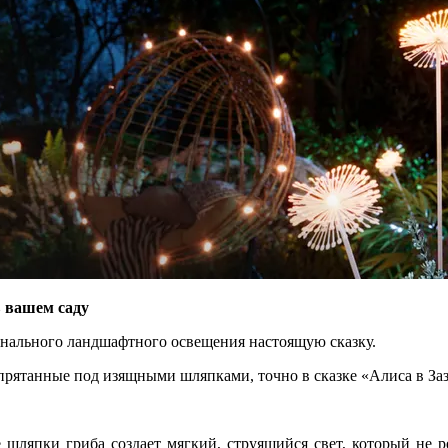
 вашем саду
онального ландшафтного освещения настоящую сказку.
спрятанные под изящными шляпками, точно в сказке «Алиса в Заз
шляпки гриба создает мягкий, струящийся свет, который не ре