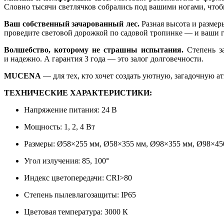
Словно тысячи светлячков собрались под вашими ногами, чтоб
Ваш собственный зачарованный лес.
Разная высота и размер
проведите световой дорожкой по садовой тропинке — и ваши г
Волшебство, которому не страшны испытания.
Степень за
и надежно. А гарантия 3 года — это залог долговечности.
MUCENA
— для тех, кто хочет создать уютную, загадочную а
ТЕХНИЧЕСКИЕ ХАРАКТЕРИСТИКИ:
Напряжение питания: 24 В
Мощность: 1, 2, 4 Вт
Размеры: Ø58×255 мм, Ø58×355 мм, Ø98×355 мм, Ø98×45
Угол излучения: 85, 100°
Индекс цветопередачи: CRI>80
Степень пылевлагозащиты: IP65
Цветовая температура: 3000 К