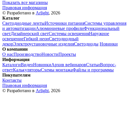
Показать все магазины
Правовая информация
© Разработано в
Arlight
, 2026
Каталог
Светодиодные ленты
Источники питания
Системы управления
и автоматизации
Алюминиевые профили
Функциональный
свет
Дизайнерский свет
Системы освещения
Наружное
освещение
Гибкий неон
Светодиодный
декор
Электроустановочные изделия
Светодиоды
Новинки
О компании
О нас
Производство
Новости
Проекты
Информация
Каталоги
Видео
Новинки
Архив вебинаров
Статьи
Вопрос-
ответ
Калькуляторы
Схемы монтажа
Файлы и программы
Покупателям
Контакты
Правовая информация
© Разработано в
Arlight
, 2026