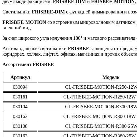
двумя модификациями:
FRISBEE-DIM
и
FRISBEE-MOTION
Светильники
FRISBEE-DIM
с функцией диммирования и возм
FRISBEE-MOTION
со встроенным микроволновым датчиком дв
внешний вид.
За счет широкого угла излучения 180° и матового рассеивател
Антивандальные светильники
FRISBEE
защищены от преднам
коридорах, холлах, лифтах, офисах, магазинах и прочих объект
Ассортимент FRISBEE
Артикул
Модель
030094
CL-FRISBEE-MOTION-R250-12W
030161
CL-FRISBEE-MOTION-R250-12W 
030104
CL-FRISBEE-MOTION-R300-18W
030162
CL-FRISBEE-MOTION-R300-18W 
030108
CL-FRISBEE-MOTION-R380-25W
030163
CL-FRISBEE-MOTION-R380-25W 