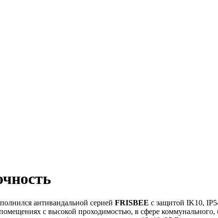
очность
ополнился антивандальной серией
FRISBEE
с защитой IK10, IP
помещениях с высокой проходимостью, в сфере коммунального,