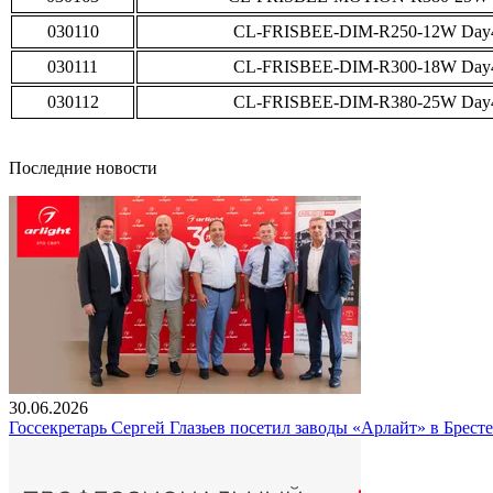
030110
CL-FRISBEE-DIM-R250-12W Day
030111
CL-FRISBEE-DIM-R300-18W Day
030112
CL-FRISBEE-DIM-R380-25W Day
Последние новости
30.06.2026
Госсекретарь Сергей Глазьев посетил заводы «Арлайт» в Брест