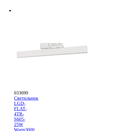
033699
Светильник
LGD-
FLAT-
4TR-
S605-
25W
Warm3000