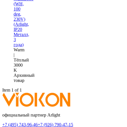
(WH,
100
deg,
230V)
(Arlight,
IP20
Металл,
3
года)
Warm
|
Тёплый
3000
K
Архивный
товар
Item 1 of 1
официальный партнер Arlight
+7 (495) 743-96-46
+7 (926) 790-47-15