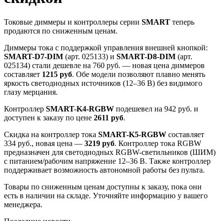
Токовые диммеры и контроллеры серии
SMART
теперь
продаются по сниженным ценам.
Диммеры тока с поддержкой управления внешней кнопкой:
SMART-D7-DIM
(арт. 025133) и
SMART-D8-DIM
(арт.
025134) стали дешевле на 760 руб. — новая цена диммеров
составляет
1215 руб
. Обе модели позволяют плавно менять
яркость светодиодных источников (12–36 В) без видимого
глазу мерцания.
Контроллер
SMART-K4-RGBW
подешевел на 942 руб. и
доступен к заказу по цене
2611 руб
.
Скидка на контроллер тока
SMART-K5-RGBW
составляет
334 руб., новая цена —
3219 руб
. Контроллер тока RGBW
предназначен для светодиодных RGBW-светильников (ШИМ)
с питанием/рабочим напряжение 12–36 В. Также контроллер
поддерживает возможность автономной работы без пульта.
Товары по сниженным ценам доступны к заказу, пока они
есть в наличии на складе. Уточняйте информацию у вашего
менеджера.