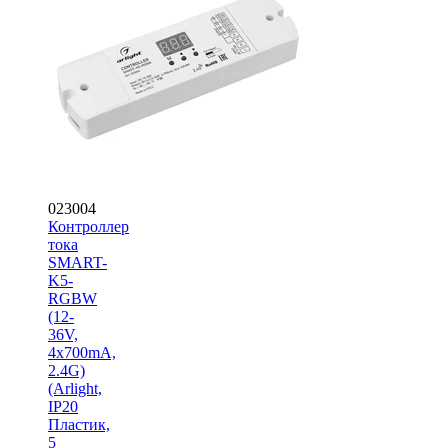
023004
Контроллер
тока
SMART-
K5-
RGBW
(12-
36V,
4x700mA,
2.4G)
(Arlight,
IP20
Пластик,
5