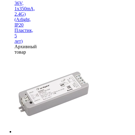
36V,
1x350mA,
2.4G)
(Arlight,
IP20
Пластик,
5
лет)
Архивный
товар