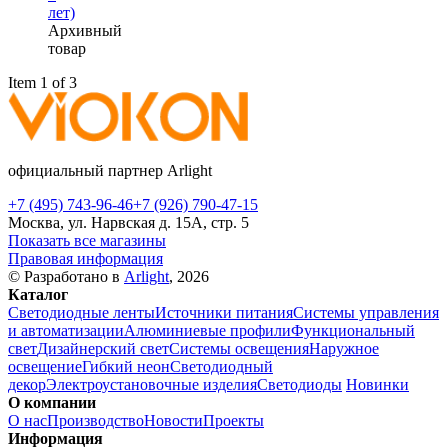
лет)
Архивный
товар
Item 1 of 3
официальный партнер Arlight
+7 (495) 743-96-46
+7 (926) 790-47-15
Москва, ул. Нарвская д. 15А, стр. 5
Показать все магазины
Правовая информация
© Разработано в
Arlight
, 2026
Каталог
Светодиодные ленты
Источники питания
Системы управления
и автоматизации
Алюминиевые профили
Функциональный
свет
Дизайнерский свет
Системы освещения
Наружное
освещение
Гибкий неон
Светодиодный
декор
Электроустановочные изделия
Светодиоды
Новинки
О компании
О нас
Производство
Новости
Проекты
Информация