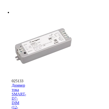
025133
Диммер
тока
SMART-
D7-
DIM
(12-