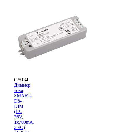
025134
Диммер
тока
SMART-
D8-
DIM
(12-
36V,
1x700mA,
2.4G)