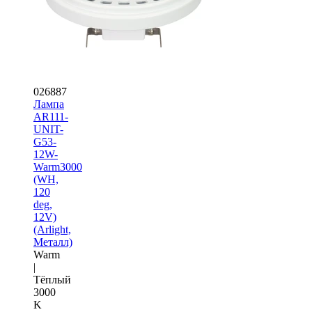
026887
Лампа
AR111-
UNIT-
G53-
12W-
Warm3000
(WH,
120
deg,
12V)
(Arlight,
Металл)
Warm
|
Тёплый
3000
K