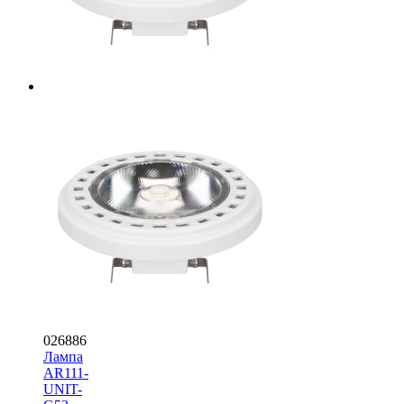
026886
Лампа
AR111-
UNIT-