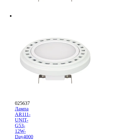
025637
Лампа
AR111-
UNIT-
G53-
12W-
Day4000