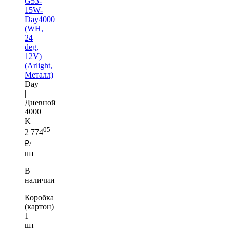
G53-
15W-
Day4000
(WH,
24
deg,
12V)
(Arlight,
Металл)
Day
|
Дневной
4000
K
05
2 774
₽/
шт
В
наличии
Коробка
(картон)
1
шт —