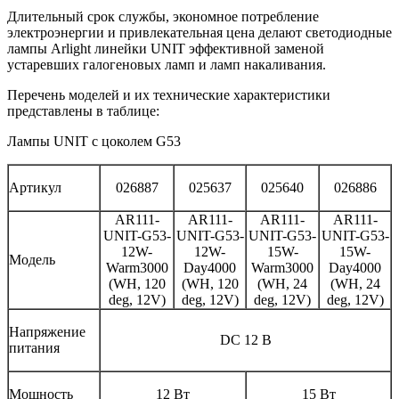
Длительный срок службы, экономное потребление
электроэнергии и привлекательная цена делают светодиодные
лампы Arlight линейки UNIT эффективной заменой
устаревших галогеновых ламп и ламп накаливания.
Перечень моделей и их технические характеристики
представлены в таблице:
Лампы UNIT с цоколем G53
Артикул
026887
025637
025640
026886
AR111-
AR111-
AR111-
AR111-
UNIT-G53-
UNIT-G53-
UNIT-G53-
UNIT-G53-
12W-
12W-
15W-
15W-
Модель
Warm3000
Day4000
Warm3000
Day4000
(WH, 120
(WH, 120
(WH, 24
(WH, 24
deg, 12V)
deg, 12V)
deg, 12V)
deg, 12V)
Напряжение
DC 12 В
питания
Мощность
12 Вт
15 Вт