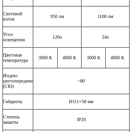
Световой
950 лм
1100 лм
поток
Угол
120o
24o
освещения
Цветовая
3000 К
4000 К
3000 К
4000 К
температура
Индекс
цветопередачи
>80
(CRI)
Габариты
Ø111×58 мм
Степень
IP20
защиты