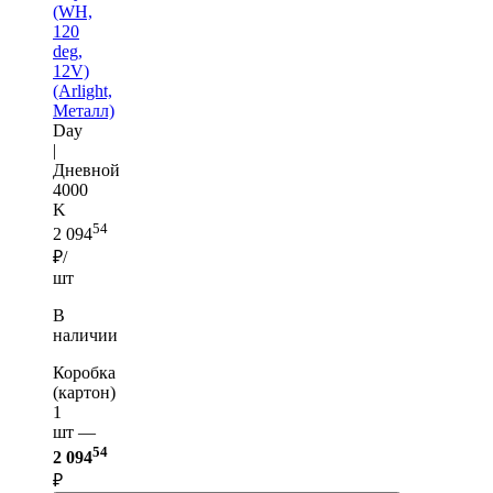
(WH,
120
deg,
12V)
(Arlight,
Металл)
Day
|
Дневной
4000
K
54
2 094
₽/
шт
В
наличии
Коробка
(картон)
1
шт —
54
2 094
₽