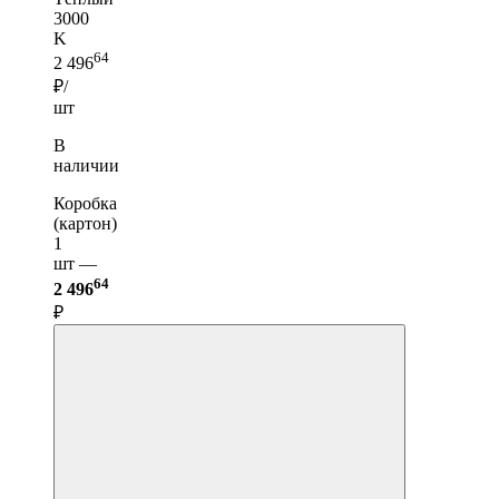
3000
K
64
2 496
₽/
шт
В
наличии
Коробка
(картон)
1
шт —
64
2 496
₽