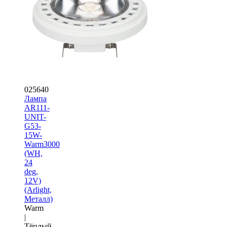
025640
Лампа
AR111-
UNIT-
G53-
15W-
Warm3000
(WH,
24
deg,
12V)
(Arlight,
Металл)
Warm
|
Тёплый