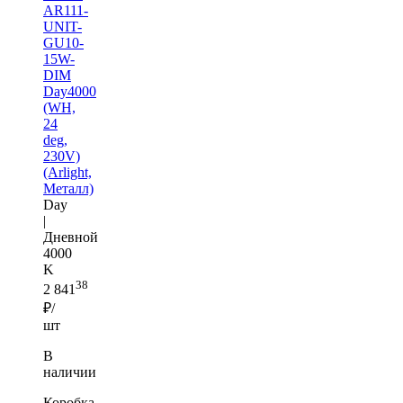
AR111-
UNIT-
GU10-
15W-
DIM
Day4000
(WH,
24
deg,
230V)
(Arlight,
Металл)
Day
|
Дневной
4000
K
38
2 841
₽/
шт
В
наличии
Коробка