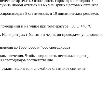
еские эффекты. Особенность гирлянд в светодиодах, в
учить любой оттенок из 65 млн ярких цветовых оттенков.
оспроизводить 8 статических и 10 динамических режимов,
 помещений и на улице при температуре −30… +40 °C.
. На гирляндах с белыми и черными проводами установлены
ения до 1000, 3000 и 4000 светодиодов.
ежим свечения. Чтобы подключить несколько гирлянд,
00 светодиодов соответственно.
режим, волны или спокойное статичное свечение.