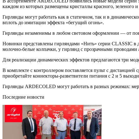
В ассортименте ARDECOLED появились новые модели серии SY
каждом из которых размещены кристаллы красного, зеленого и
Гирлянды могут работать как в статичном, так и в динамиче
вплоть до имитации эффекта «бегущий огонь».
Гирлянды незаменимы в любом световом оформлении — от повс
Новинки представлены гирляндами «Нить» серии CLASSIC в дв
молочно-белые колпачки, у гирлянд с прозрачными проводами
Для реализации динамических эффектов предлагаются три мо
В комплекте с контроллером поставляется пульт с дистанцией 
приобретайте коннекторы-разветвители питания с 2 и 5 выход
Гирлянды ARDECOLED могут работать в разных режимах: мерц
Последние новости