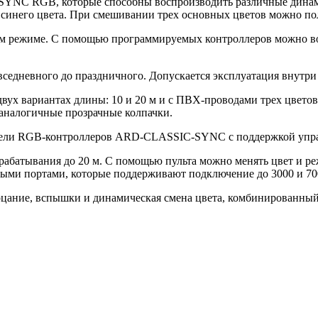
NC RGB, которые способны воспроизводить различные динамич
 синего цвета. При смешивании трех основных цветов можно пол
ском режиме. С помощью программируемых контроллеров можно в
едневного до праздничного. Допускается эксплуатация внутри
ух вариантах длины: 10 и 20 м и с ПВХ-проводами трех цветов
 аналогичные прозрачные колпачки.
дели RGB-контроллеров ARD-CLASSIC-SYNC с поддержкой управл
срабатывания до 20 м. С помощью пульта можно менять цвет и р
ными портами, которые поддерживают подключение до 3000 и 70
ание, вспышки и динамическая смена цвета, комбинированный 