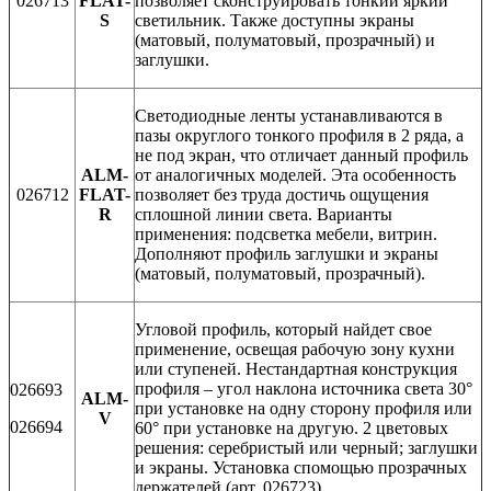
026713
FLAT-
позволяет сконструировать тонкий яркий
S
светильник. Также доступны экраны
(матовый, полуматовый, прозрачный) и
заглушки.
Светодиодные ленты устанавливаются в
пазы округлого тонкого профиля в 2 ряда, а
не под экран, что отличает данный профиль
ALM-
от аналогичных моделей. Эта особенность
026712
FLAT-
позволяет без труда достичь ощущения
R
сплошной линии света. Варианты
применения: подсветка мебели, витрин.
Дополняют профиль заглушки и экраны
(матовый, полуматовый, прозрачный).
Угловой профиль, который найдет свое
применение, освещая рабочую зону кухни
или ступеней. Нестандартная конструкция
профиля – угол наклона источника света 30°
026693
ALM-
при установке на одну сторону профиля или
V
026694
60° при установке на другую. 2 цветовых
решения: серебристый или черный; заглушки
и экраны. Установка спомощью прозрачных
держателей (арт. 026723).