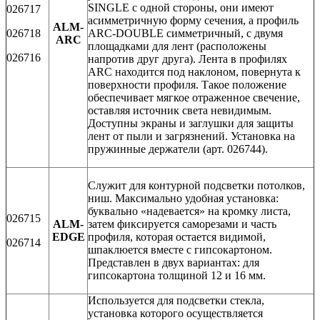
SINGLE с одной стороны, они имеют
026717
асимметричную форму сечения, а профиль
ALM-
026718
ARC-DOUBLE симметричный, с двумя
ARC
площадками для лент (расположены
026716
напротив друг друга). Лента в профилях
ARC находится под наклоном, повернута к
поверхности профиля. Такое положение
обеспечивает мягкое отраженное свечение,
оставляя источник света невидимым.
Доступны экраны и заглушки для защиты
лент от пыли и загрязнений. Установка на
пружинные держатели (арт. 026744).
Служит для контурной подсветки потолков,
ниш. Максимально удобная установка:
буквально «надевается» на кромку листа,
026715
ALM-
затем фиксируется саморезами и часть
EDGE
профиля, которая остается видимой,
026714
шпаклюется вместе с гипсокартоном.
Представлен в двух вариантах: для
гипсокартона толщиной 12 и 16 мм.
Используется для подсветки стекла,
установка которого осуществляется