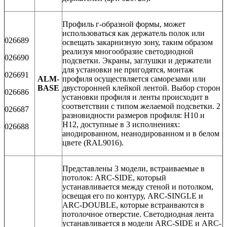
Профиль г-образной формы, может
использоваться как держатель полок или
026689
освещать закарнизную зону, таким образом
реализуя многообразие светодиодной
026690
подсветки. Экраны, заглушки и держатели
для установки не пригодятся, монтаж
026691
ALM-
профиля осуществляется саморезами или
BASE
двусторонней клейкой лентой. Выбор сторон
026686
установки профиля и ленты происходит в
соответствии с типом желаемой подсветки. 2
026687
разновидности размеров профиля: H10 и
H12, доступные в 3 исполнениях:
026688
анодированном, неанодированном и в белом
цвете (RAL9016).
Представлены 3 модели, встраиваемые в
потолок: ARC-SIDE, который
устанавливается между стеной и потолком,
освещая его по контуру, ARC-SINGLE и
ARC-DOUBLE, которые встраиваются в
потолочное отверстие. Светодиодная лента
устанавливается в модели ARC-SIDE и ARC-