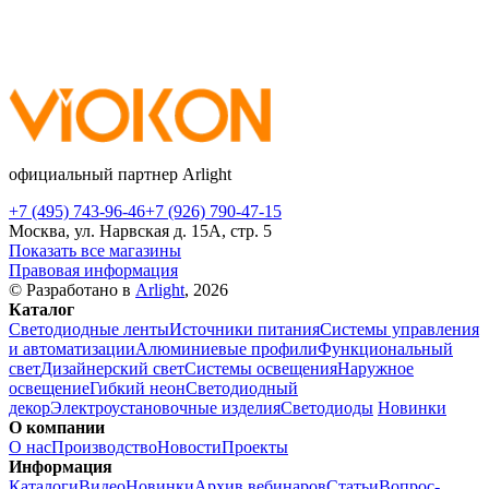
официальный партнер Arlight
+7 (495) 743-96-46
+7 (926) 790-47-15
Москва, ул. Нарвская д. 15А, стр. 5
Показать все магазины
Правовая информация
© Разработано в
Arlight
, 2026
Каталог
Светодиодные ленты
Источники питания
Системы управления
и автоматизации
Алюминиевые профили
Функциональный
свет
Дизайнерский свет
Системы освещения
Наружное
освещение
Гибкий неон
Светодиодный
декор
Электроустановочные изделия
Светодиоды
Новинки
О компании
О нас
Производство
Новости
Проекты
Информация
Каталоги
Видео
Новинки
Архив вебинаров
Статьи
Вопрос-