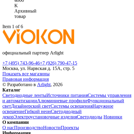
4000
K
Архивный
товар
Item 1 of 6
официальный партнер Arlight
+7 (495) 743-96-46
+7 (926) 790-47-15
Москва, ул. Нарвская д. 15А, стр. 5
Показать все магазины
Правовая информация
© Разработано в
Arlight
, 2026
Каталог
Светодиодные ленты
Источники питания
Системы управления
и автоматизации
Алюминиевые профили
Функциональный
свет
Дизайнерский свет
Системы освещения
Наружное
освещение
Гибкий неон
Светодиодный
декор
Электроустановочные изделия
Светодиоды
Новинки
О компании
О нас
Производство
Новости
Проекты
Информация