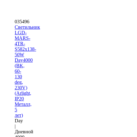
035496
Светильник
LGD-
MARS-
4TR-
S582x138-
50W
Day4000
(BK,
60-
130
deg,
230V)
(Arlight,
IP20
Металл,
5
лет)
Day
|
Дневной