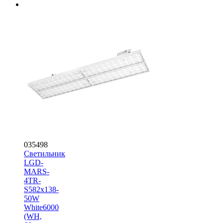
035498
Светильник
LGD-
MARS-
4TR-
S582x138-
50W
White6000
(WH,