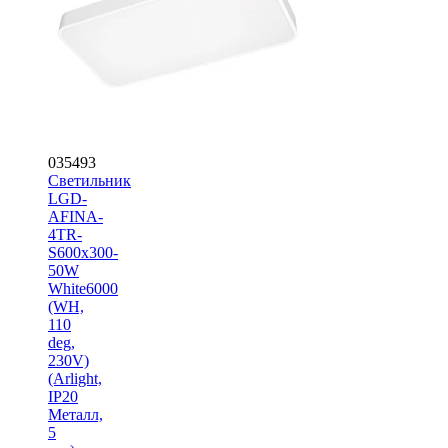
035493
Светильник
LGD-
AFINA-
4TR-
S600x300-
50W
White6000
(WH,
110
deg,
230V)
(Arlight,
IP20
Металл,
5