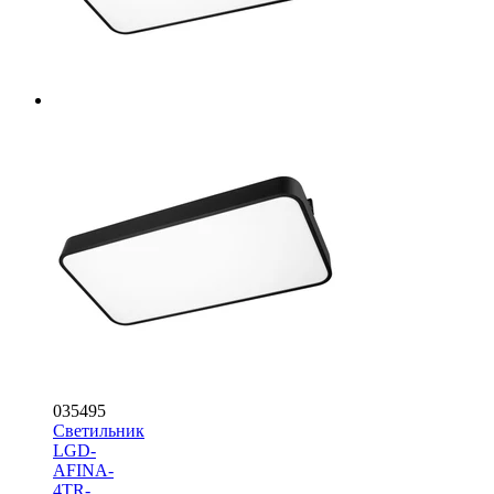
035495
Светильник
LGD-
AFINA-
4TR-