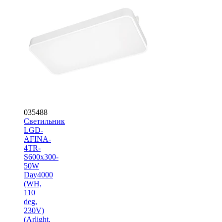
035488
Светильник
LGD-
AFINA-
4TR-
S600x300-
50W
Day4000
(WH,
110
deg,
230V)
(Arlight,