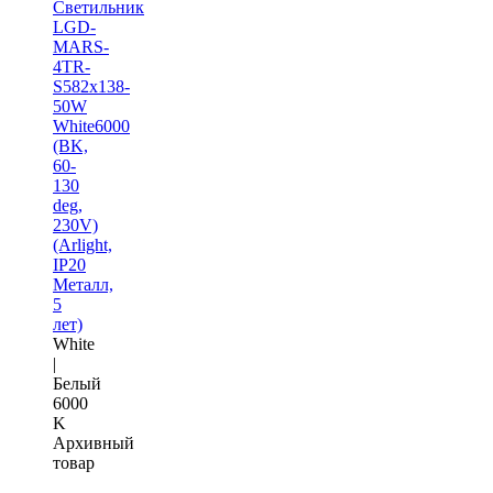
Светильник
LGD-
MARS-
4TR-
S582x138-
50W
White6000
(BK,
60-
130
deg,
230V)
(Arlight,
IP20
Металл,
5
лет)
White
|
Белый
6000
K
Архивный
товар