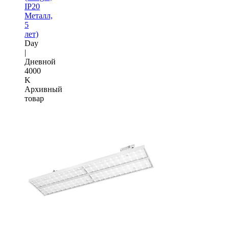
IP20
Металл,
5
лет)
Day
|
Дневной
4000
K
Архивный
товар