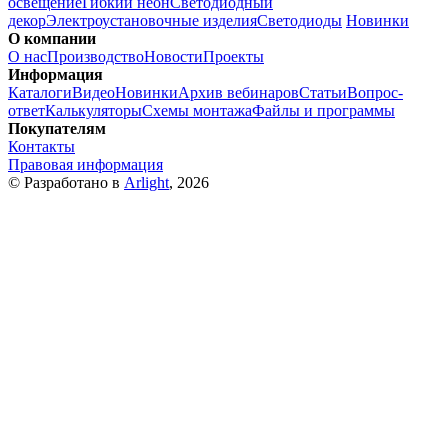
освещение
Гибкий неон
Светодиодный
декор
Электроустановочные изделия
Светодиоды
Новинки
О компании
О нас
Производство
Новости
Проекты
Информация
Каталоги
Видео
Новинки
Архив вебинаров
Статьи
Вопрос-
ответ
Калькуляторы
Схемы монтажа
Файлы и программы
Покупателям
Контакты
Правовая информация
© Разработано в
Arlight
, 2026