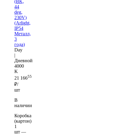
(BK,
44
deg,
230V)
(Arlight,
IP54
Металл,
3
года)
Day
|
Дневной
4000
K
55
21 166
₽/
шт
В
наличии
Коробка
(картон)
1
шт —