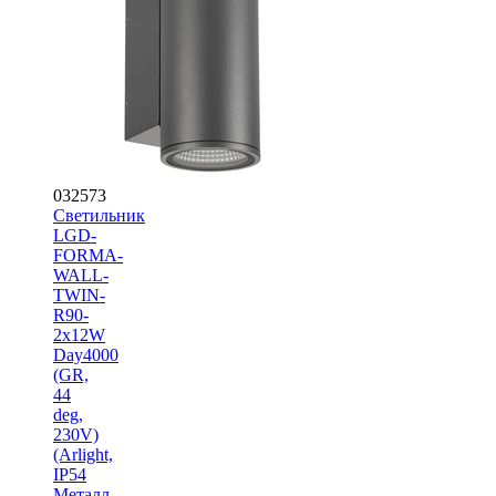
032573
Светильник
LGD-
FORMA-
WALL-
TWIN-
R90-
2x12W
Day4000
(GR,
44
deg,
230V)
(Arlight,
IP54
Металл,