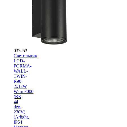
037253
Светильник
LGD-
FORMA-
WALL-
TWIN-
R90-
2x12W
Warm3000
(BK,
44
deg,
230V)
(Arlight,
IP54