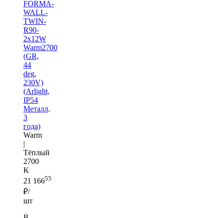
FORMA-
WALL-
TWIN-
R90-
2x12W
Warm2700
(GR,
44
deg,
230V)
(Arlight,
IP54
Металл,
3
года)
Warm
|
Тёплый
2700
K
55
21 166
₽/
шт
В