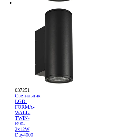
037251
Светильник
LGD-
FORMA-
WALL-
TWIN-
R90-
2x12W
Day4000