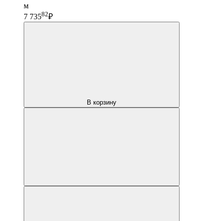
м
82
7 735
₽
В корзину