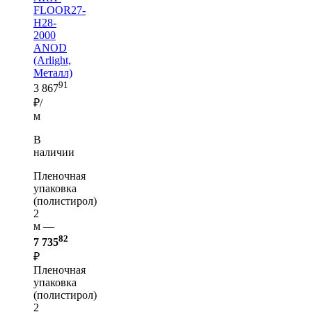
FLOOR27-
H28-
2000
ANOD
(Arlight,
Металл)
91
3 867
₽/
м
В
наличии
Пленочная
упаковка
(полистирол)
2
м —
82
7 735
₽
Пленочная
упаковка
(полистирол)
2