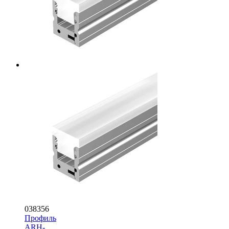
038356
Профиль
ARH-