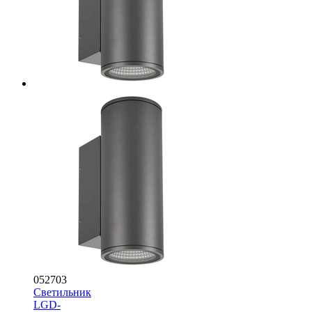
052703
Светильник
LGD-