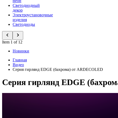
неон
Светодиодный
декор
Электроустановочные
изделия
Светодиоды
Item 1 of 12
Новинки
Главная
Видео
Серия гирлянд EDGE (бахрома) от ARDECOLED
Серия гирлянд EDGE (бахро