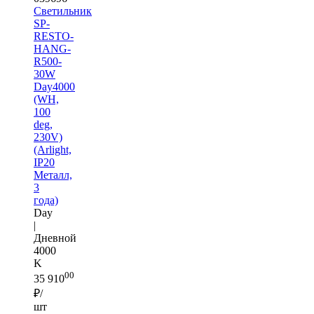
Светильник
SP-
RESTO-
HANG-
R500-
30W
Day4000
(WH,
100
deg,
230V)
(Arlight,
IP20
Металл,
3
года)
Day
|
Дневной
4000
K
00
35 910
₽/
шт