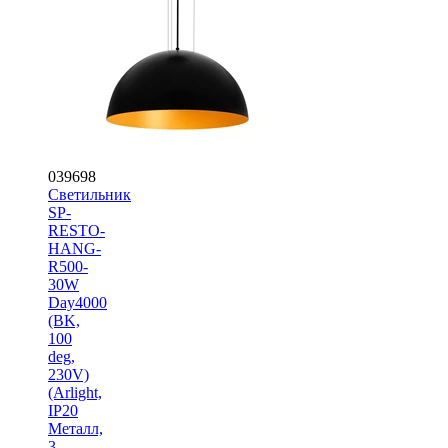
039698
Светильник
SP-
RESTO-
HANG-
R500-
30W
Day4000
(BK,
100
deg,
230V)
(Arlight,
IP20
Металл,
3