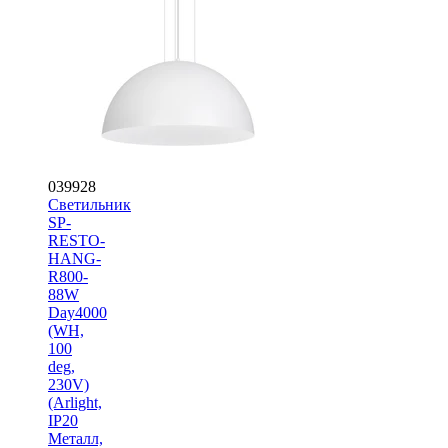
039928
Светильник
SP-
RESTO-
HANG-
R800-
88W
Day4000
(WH,
100
deg,
230V)
(Arlight,
IP20
Металл,