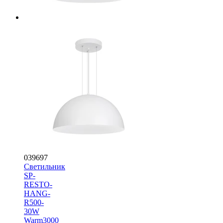
039697
Светильник
SP-
RESTO-
HANG-
R500-
30W
Warm3000