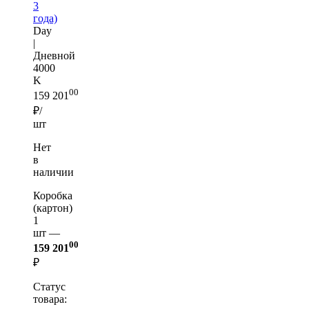
3
года)
Day
|
Дневной
4000
K
00
159 201
₽/
шт
Нет
в
наличии
Коробка
(картон)
1
шт —
00
159 201
₽
Статус
товара: