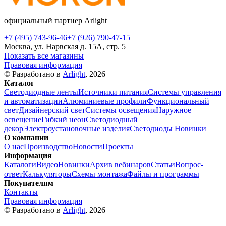
официальный партнер Arlight
+7 (495) 743-96-46
+7 (926) 790-47-15
Москва, ул. Нарвская д. 15А, стр. 5
Показать все магазины
Правовая информация
© Разработано в
Arlight
, 2026
Каталог
Светодиодные ленты
Источники питания
Системы управления
и автоматизации
Алюминиевые профили
Функциональный
свет
Дизайнерский свет
Системы освещения
Наружное
освещение
Гибкий неон
Светодиодный
декор
Электроустановочные изделия
Светодиоды
Новинки
О компании
О нас
Производство
Новости
Проекты
Информация
Каталоги
Видео
Новинки
Архив вебинаров
Статьи
Вопрос-
ответ
Калькуляторы
Схемы монтажа
Файлы и программы
Покупателям
Контакты
Правовая информация
© Разработано в
Arlight
, 2026