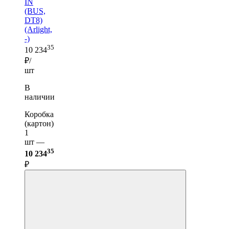
IN
(BUS,
DT8)
(Arlight,
-)
35
10 234
₽/
шт
В
наличии
Коробка
(картон)
1
шт —
35
10 234
₽