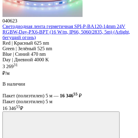
040623
Светодиодная лента герметичная SPI-P-BA120-14mm 24V
RGBW-Day-PX6-BPT (16 W/m, IP66, 5060/2835, 5m) (Arlight,
бегущий огонь)
Red | Красный 625 nm
Green | Зелёный 525 nm
Blue | Синий 470 nm
Day | Дневной 4000 K
31
3 269
₽/м
В наличии
55
Пакет (полиэтилен) 5 м —
16 346
₽
Пакет (полиэтилен) 5 м
55
16 346
₽