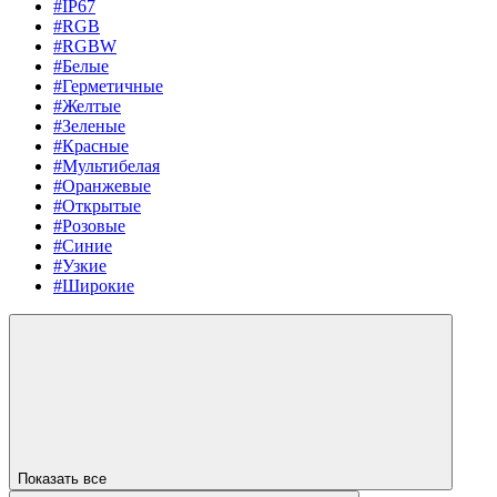
#IP67
#RGB
#RGBW
#Белые
#Герметичные
#Желтые
#Зеленые
#Красные
#Мультибелая
#Оранжевые
#Открытые
#Розовые
#Синие
#Узкие
#Широкие
Показать все