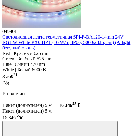
049401
Светодиодная лента герметичная SPI-P-BA120-14mm 24V
RGBW-White-PX6-BPT (16 W/m, IP66, 5060/2835, 5m) (Arlight,
бегущий огонь)
Red | Красный 625 nm
Green | Зелёный 525 nm
Blue | Синий 470 nm
White | Белый 6000 K
31
3 269
₽/м
В наличии
55
Пакет (полиэтилен) 5 м —
16 346
₽
Пакет (полиэтилен) 5 м
55
16 346
₽