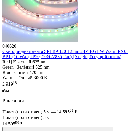
040620
Светодиодная лента SPI-BA120-12mm 24V RGBW-Warm-PX6-
BPT (16 W/m, IP20, 5060/2835, 5m) (Arlight, бегущий огонь)
Red | Красный 625 nm
Green | Зелёный 525 nm
Blue | Синий 470 nm
Warm | Тёплый 3000 K
18
2 919
₽/м
В наличии
90
Пакет (полиэтилен) 5 м —
14 595
₽
Пакет (полиэтилен) 5 м
90
14 595
₽