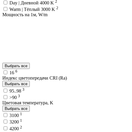
2
Day | Дневной 4000 K
2
Warm | Тёплый 3000 K
Мощность на 1м, W/m
Выбрать все
6
16
Индекс цветопередачи CRI (Ra)
Выбрать все
3
95..98
3
>90
Цветовая температура, K
Выбрать все
1
3100
1
3200
2
4200