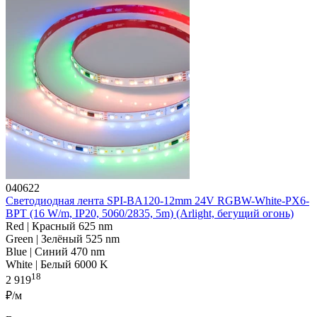
040622
Светодиодная лента SPI-BA120-12mm 24V RGBW-White-PX6-
BPT (16 W/m, IP20, 5060/2835, 5m) (Arlight, бегущий огонь)
Red | Красный 625 nm
Green | Зелёный 525 nm
Blue | Синий 470 nm
White | Белый 6000 K
18
2 919
₽/м