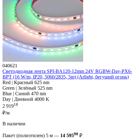
040621
Светодиодная лента SPI-BA120-12mm 24V RGBW-Day-PX6-
BPT (16 W/m, IP20, 5060/2835, 5m) (Arlight, бегущий огонь)
Red | Красный 625 nm
Green | Зелёный 525 nm
Blue | Синий 470 nm
Day | Дневной 4000 K
18
2 919
₽/м
В наличии
90
Пакет (полиэтилен) 5 м —
14 595
₽