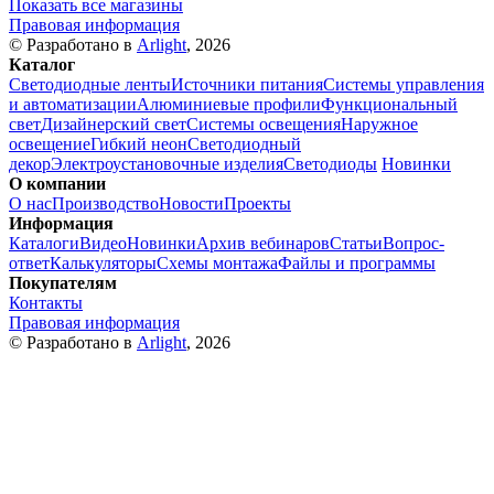
Показать все магазины
Правовая информация
© Разработано в
Arlight
, 2026
Каталог
Светодиодные ленты
Источники питания
Системы управления
и автоматизации
Алюминиевые профили
Функциональный
свет
Дизайнерский свет
Системы освещения
Наружное
освещение
Гибкий неон
Светодиодный
декор
Электроустановочные изделия
Светодиоды
Новинки
О компании
О нас
Производство
Новости
Проекты
Информация
Каталоги
Видео
Новинки
Архив вебинаров
Статьи
Вопрос-
ответ
Калькуляторы
Схемы монтажа
Файлы и программы
Покупателям
Контакты
Правовая информация
© Разработано в
Arlight
, 2026