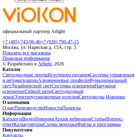
официальный партнер Arlight
+7 (495) 743-96-46
+7 (926) 790-47-15
Москва, ул. Нарвская д. 15А, стр. 5
Показать все магазины
Правовая информация
© Разработано в
Arlight
, 2026
Каталог
Светодиодные ленты
Источники питания
Системы управления
и автоматизации
Алюминиевые профили
Функциональный
свет
Дизайнерский свет
Системы освещения
Наружное
освещение
Гибкий неон
Светодиодный
декор
Электроустановочные изделия
Светодиоды
Новинки
О компании
О нас
Производство
Новости
Проекты
Информация
Каталоги
Видео
Новинки
Архив вебинаров
Статьи
Вопрос-
ответ
Калькуляторы
Схемы монтажа
Файлы и программы
Покупателям
Контакты