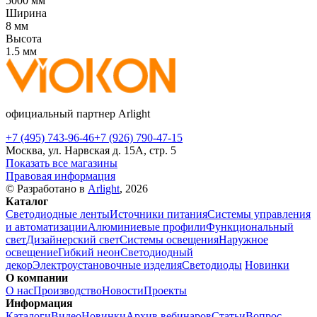
5000 мм
Ширина
8 мм
Высота
1.5 мм
официальный партнер Arlight
+7 (495) 743-96-46
+7 (926) 790-47-15
Москва, ул. Нарвская д. 15А, стр. 5
Показать все магазины
Правовая информация
© Разработано в
Arlight
, 2026
Каталог
Светодиодные ленты
Источники питания
Системы управления
и автоматизации
Алюминиевые профили
Функциональный
свет
Дизайнерский свет
Системы освещения
Наружное
освещение
Гибкий неон
Светодиодный
декор
Электроустановочные изделия
Светодиоды
Новинки
О компании
О нас
Производство
Новости
Проекты
Информация
Каталоги
Видео
Новинки
Архив вебинаров
Статьи
Вопрос-