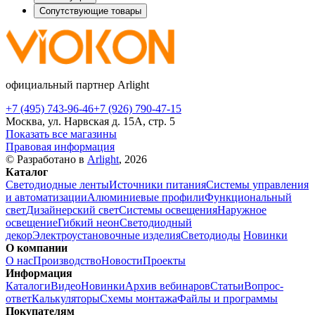
Сопутствующие товары
официальный партнер Arlight
+7 (495) 743-96-46
+7 (926) 790-47-15
Москва, ул. Нарвская д. 15А, стр. 5
Показать все магазины
Правовая информация
© Разработано в
Arlight
, 2026
Каталог
Светодиодные ленты
Источники питания
Системы управления
и автоматизации
Алюминиевые профили
Функциональный
свет
Дизайнерский свет
Системы освещения
Наружное
освещение
Гибкий неон
Светодиодный
декор
Электроустановочные изделия
Светодиоды
Новинки
О компании
О нас
Производство
Новости
Проекты
Информация
Каталоги
Видео
Новинки
Архив вебинаров
Статьи
Вопрос-
ответ
Калькуляторы
Схемы монтажа
Файлы и программы
Покупателям