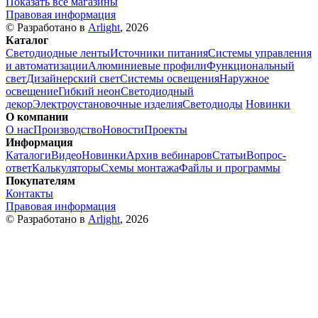
Показать все магазины
Правовая информация
© Разработано в
Arlight
, 2026
Каталог
Светодиодные ленты
Источники питания
Системы управления
и автоматизации
Алюминиевые профили
Функциональный
свет
Дизайнерский свет
Системы освещения
Наружное
освещение
Гибкий неон
Светодиодный
декор
Электроустановочные изделия
Светодиоды
Новинки
О компании
О нас
Производство
Новости
Проекты
Информация
Каталоги
Видео
Новинки
Архив вебинаров
Статьи
Вопрос-
ответ
Калькуляторы
Схемы монтажа
Файлы и программы
Покупателям
Контакты
Правовая информация
© Разработано в
Arlight
, 2026