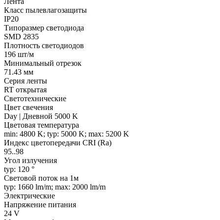
Лента
Класс пылевлагозащиты
IP20
Типоразмер светодиода
SMD 2835
Плотность светодиодов
196 шт/м
Минимальный отрезок
71.43 мм
Серия ленты
RT открытая
Светотехнические
Цвет свечения
Day | Дневной 5000 K
Цветовая температура
min: 4800 K; typ: 5000 K; max: 5200 K
Индекс цветопередачи CRI (Ra)
95..98
Угол излучения
typ: 120 °
Световой поток на 1м
typ: 1660 lm/m; max: 2000 lm/m
Электрические
Напряжение питания
24 V