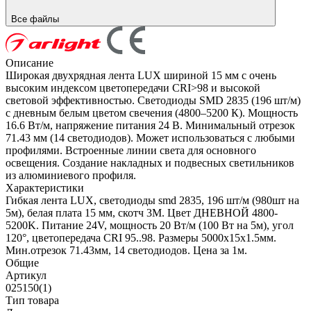
Все файлы
Описание
Широкая двухрядная лента LUX шириной 15 мм с очень
высоким индексом цветопередачи CRI>98 и высокой
световой эффективностью. Светодиоды SMD 2835 (196 шт/м)
с дневным белым цветом свечения (4800–5200 К). Мощность
16.6 Вт/м, напряжение питания 24 В. Минимальный отрезок
71.43 мм (14 светодиодов). Может использоваться с любыми
профилями. Встроенные линии света для основного
освещения. Создание накладных и подвесных светильников
из алюминиевого профиля.
Характеристики
Гибкая лента LUX, светодиоды smd 2835, 196 шт/м (980шт на
5м), белая плата 15 мм, скотч 3М. Цвет ДНЕВНОЙ 4800-
5200K. Питание 24V, мощность 20 Вт/м (100 Вт на 5м), угол
120°, цветопередача CRI 95..98. Размеры 5000х15x1.5мм.
Мин.отрезок 71.43мм, 14 светодиодов. Цена за 1м.
Общие
Артикул
025150(1)
Тип товара